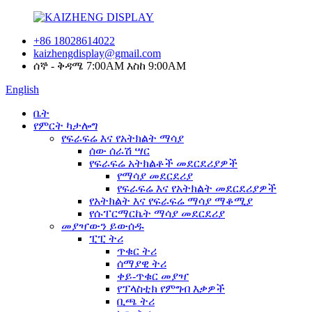
+86 18028614022
kaizhengdisplay@gmail.com
ሰኞ - ቅዳሜ 7:00AM እስከ 9:00AM
English
ቤት
የምርት ካታሎግ
የፍራፍሬ እና የአትክልት ማሳያ
ሰው ሰራሽ ሣር
የፍራፍሬ አትክልቶች መደርደሪያዎች
የማሳያ መደርደሪያ
የፍራፍሬ እና የአትክልት መደርደሪያዎች
የአትክልት እና የፍራፍሬ ማሳያ ማቆሚያ
የሱፐርማርኬት ማሳያ መደርደሪያ
መያዣውን ይውሰዱ
ፒፒ ትሪ
ጥቁር ትሪ
ሰማያዊ ትሪ
ቀይ-ጥቁር መያዣ
የፕላስቲክ የምግብ እቃዎች
ቢጫ ትሪ