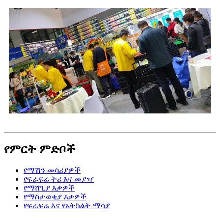
የምርት ምድቦች
የማሽን መሳሪያዎች
የፍራፍሬ ትሪ እና መያዣ
የማሸጊያ እቃዎች
የማስታወቂያ እቃዎች
የፍራፍሬ እና የአትክልት ማሳያ