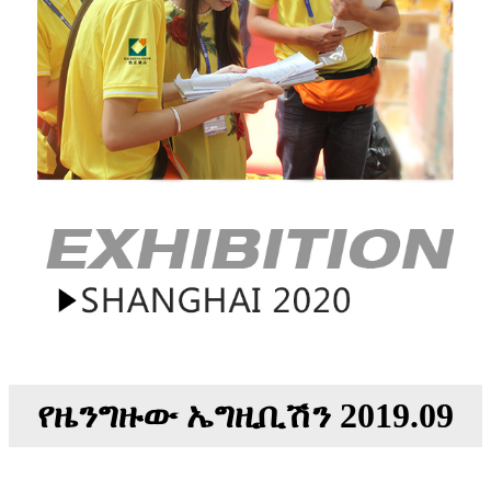
የዜንግዙው ኤግዚቢሽን 2019.09