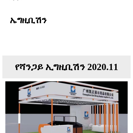
ኤግዚቢሽን
የሻንጋይ ኢግዚቢሽን 2020.11