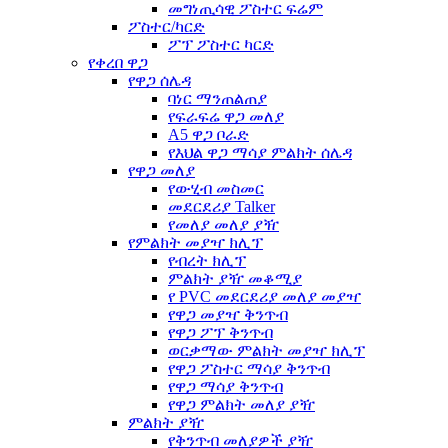
መግነጢሳዊ ፖስተር ፍሬም
ፖስተር/ካርድ
ፖፕ ፖስተር ካርድ
የቀረበ ዋጋ
የዋጋ ሰሌዳ
ባነር ማንጠልጠያ
የፍራፍሬ ዋጋ መለያ
A5 ዋጋ ቦራድ
የእህል ዋጋ ማሳያ ምልክት ሰሌዳ
የዋጋ መለያ
የውሂብ መስመር
መደርደሪያ Talker
የመለያ መለያ ያዥ
የምልክት መያዣ ክሊፕ
የብረት ክሊፕ
ምልክት ያዥ መቆሚያ
የ PVC መደርደሪያ መለያ መያዣ
የዋጋ መያዣ ቅንጥብ
የዋጋ ፖፕ ቅንጥብ
ወርቃማው ምልክት መያዣ ክሊፕ
የዋጋ ፖስተር ማሳያ ቅንጥብ
የዋጋ ማሳያ ቅንጥብ
የዋጋ ምልክት መለያ ያዥ
ምልክት ያዥ
የቅንጥብ መለያዎች ያዥ