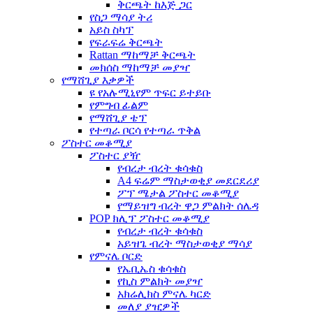
ቅርጫት ከእጅ ጋር
የስጋ ማሳያ ትሪ
አይስ ስካፕ
የፍራፍሬ ቅርጫት
Rattan ማከማቻ ቅርጫት
መክሰስ ማከማቻ መያዣ
የማሸጊያ እቃዎች
ዩ የአሉሚኒየም ጥፍር ይተይቡ
የምግብ ፊልም
የማሸጊያ ቴፕ
የተጣራ ቦርሳ የተጣራ ጥቅል
ፖስተር መቆሚያ
ፖስተር ያዥ
የብረታ ብረት ቁሳቁስ
A4 ፍሬም ማስታወቂያ መደርደሪያ
ፖፕ ሜታል ፖስተር መቆሚያ
የማይዝግ ብረት ዋጋ ምልክት ሰሌዳ
POP ክሊፕ ፖስተር መቆሚያ
የብረታ ብረት ቁሳቁስ
አይዝጌ ብረት ማስታወቂያ ማሳያ
የምናሌ ቦርድ
የኤቢኤስ ቁሳቁስ
የኪስ ምልክት መያዣ
አክሬሊክስ ምናሌ ካርድ
መለያ ያዢዎች