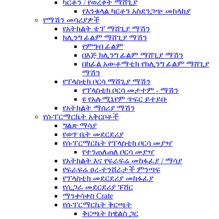
ካርቶን / የወረቀት ማሸጊያ
የእንቁላል ካርቶን አስደንጋጭ መከላከያ
የማሽን መሳሪያዎች
የአትክልት ቴፕ ማሸጊያ ማሽን
ክሊንግ ፊልም ማሸጊያ ማሽን
የምግብ ፊልም
በእጅ ክሊንግ ፊልም ማሸጊያ ማሽን
በከፊል አውቶማቲክ የክሊንግ ፊልም ማሸጊያ
ማሽን
የፕላስቲክ ቦርሳ ማሸጊያ ማሽን
የፕላስቲክ ቦርሳ መታተም - ማሽን
ዩ የአሉሚኒየም ጥፍር ይተይቡ
የአትክልት ማሰሪያ ማሽን
የሱፐርማርኬት አቅርቦቶች
ግልጽ ማሳያ
የወጥ ቤት መደርደሪያ
የሱፐርማርኬት የፕላስቲክ ቦርሳ መያዣ
የተንጠለጠለ ቦርሳ መያዣ
የአትክልት እና የፍራፍሬ መከፋፈያ / ማሳያ
የፍራፍሬ ፀረ-ተንሸራታች ምንጣፍ
የፕላስቲክ መደርደሪያ መከፋፈያ
የሲጋራ መደርደሪያ ፑሸር
ማንቀሳቀስ Crate
የሱፐርማርኬት ቅርጫት
ቅርጫት ከዊልስ ጋር