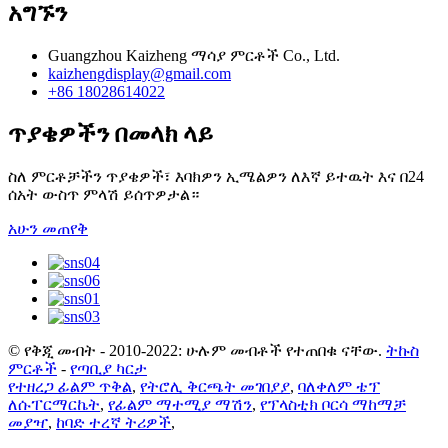
አግኙን
Guangzhou Kaizheng ማሳያ ምርቶች Co., Ltd.
kaizhengdisplay@gmail.com
+86 18028614022
ጥያቄዎችን በመላክ ላይ
ስለ ምርቶቻችን ጥያቄዎች፣ እባክዎን ኢሜልዎን ለእኛ ይተዉት እና በ24
ሰአት ውስጥ ምላሽ ይሰጥዎታል።
አሁን መጠየቅ
© የቅጂ መብት - 2010-2022: ሁሉም መብቶች የተጠበቁ ናቸው.
ትኩስ
ምርቶች
-
የጣቢያ ካርታ
የተዘረጋ ፊልም ጥቅል
,
የትሮሊ ቅርጫት መገበያያ
,
ባለቀለም ቴፕ
ለሱፐርማርኬት
,
የፊልም ማተሚያ ማሽን
,
የፕላስቲክ ቦርሳ ማከማቻ
መያዣ
,
ከባድ ተረኛ ትሪዎች
,