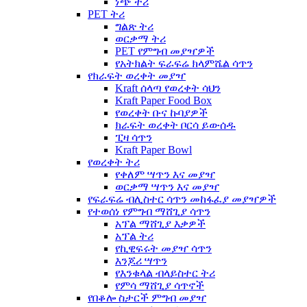
ነጭ ትሪ
PET ትሪ
ግልጽ ትሪ
ወርቃማ ትሪ
PET የምግብ መያዣዎች
የአትክልት ፍራፍሬ ክላምሼል ሳጥን
የክራፍት ወረቀት መያዣ
Kraft ሰላጣ የወረቀት ሳህን
Kraft Paper Food Box
የወረቀት ቡና ኩባያዎች
ክራፍት ወረቀት ቦርሳ ይውሰዱ
ፒዛ ሳጥን
Kraft Paper Bowl
የወረቀት ትሪ
የቀለም ሣጥን እና መያዣ
ወርቃማ ሣጥን እና መያዣ
የፍራፍሬ ብሊስተር ሳጥን መከፋፈያ መያዣዎች
የተወሰነ የምግብ ማሸጊያ ሳጥን
አፕል ማሸጊያ እቃዎች
አፕል ትሪ
የኪዊፍሩት መያዣ ሳጥን
እንጆሪ ሣጥን
የእንቁላል ብላይስተር ትሪ
የምሳ ማሸጊያ ሳጥኖች
የበቆሎ ስታርች ምግብ መያዣ