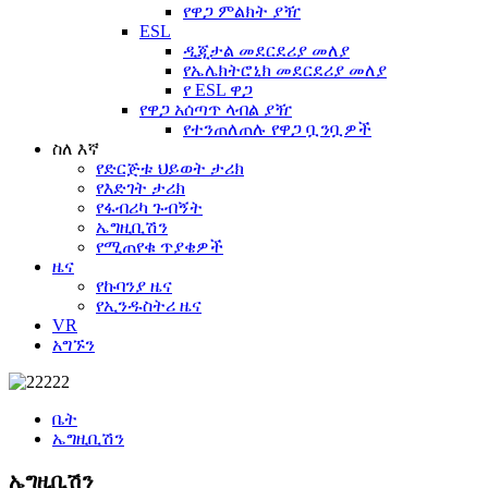
የዋጋ ምልክት ያዥ
ESL
ዲጂታል መደርደሪያ መለያ
የኤሌክትሮኒክ መደርደሪያ መለያ
የ ESL ዋጋ
የዋጋ አሰጣጥ ላብል ያዥ
የተንጠለጠሉ የዋጋ ቧንቧዎች
ስለ እኛ
የድርጅቱ ህይወት ታሪክ
የእድገት ታሪክ
የፋብሪካ ጉብኝት
ኤግዚቢሽን
የሚጠየቁ ጥያቄዎች
ዜና
የኩባንያ ዜና
የኢንዱስትሪ ዜና
VR
አግኙን
ቤት
ኤግዚቢሽን
ኤግዚቢሽን