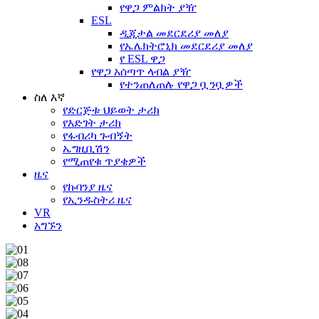
የዋጋ ምልክት ያዥ
ESL
ዲጂታል መደርደሪያ መለያ
የኤሌክትሮኒክ መደርደሪያ መለያ
የ ESL ዋጋ
የዋጋ አሰጣጥ ላብል ያዥ
የተንጠለጠሉ የዋጋ ቧንቧዎች
ስለ እኛ
የድርጅቱ ህይወት ታሪክ
የእድገት ታሪክ
የፋብሪካ ጉብኝት
ኤግዚቢሽን
የሚጠየቁ ጥያቄዎች
ዜና
የኩባንያ ዜና
የኢንዱስትሪ ዜና
VR
አግኙን