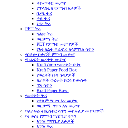
ቀይ-ጥቁር መያዣ
የፕላስቲክ የምግብ እቃዎች
ቢጫ ትሪ
ቀይ ትሪ
ነጭ ትሪ
PET ትሪ
ግልጽ ትሪ
ወርቃማ ትሪ
PET የምግብ መያዣዎች
የአትክልት ፍራፍሬ ክላምሼል ሳጥን
የበቆሎ ስታርች ምግብ መያዣ
የክራፍት ወረቀት መያዣ
Kraft ሰላጣ የወረቀት ሳህን
Kraft Paper Food Box
የወረቀት ቡና ኩባያዎች
ክራፍት ወረቀት ቦርሳ ይውሰዱ
ፒዛ ሳጥን
Kraft Paper Bowl
የወረቀት ትሪ
የቀለም ሣጥን እና መያዣ
ወርቃማ ሣጥን እና መያዣ
የፍራፍሬ ብሊስተር ሳጥን መከፋፈያ መያዣዎች
የተወሰነ የምግብ ማሸጊያ ሳጥን
አፕል ማሸጊያ እቃዎች
አፕል ትሪ