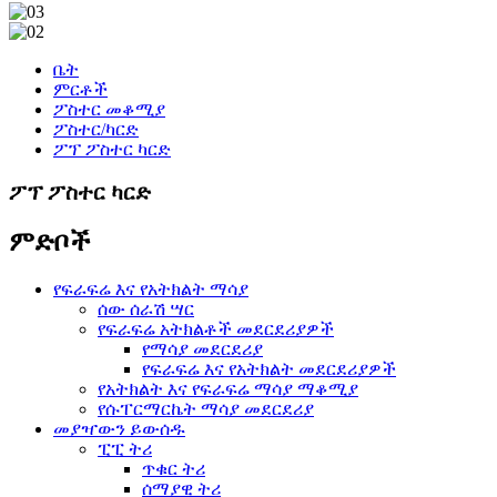
ቤት
ምርቶች
ፖስተር መቆሚያ
ፖስተር/ካርድ
ፖፕ ፖስተር ካርድ
ፖፕ ፖስተር ካርድ
ምድቦች
የፍራፍሬ እና የአትክልት ማሳያ
ሰው ሰራሽ ሣር
የፍራፍሬ አትክልቶች መደርደሪያዎች
የማሳያ መደርደሪያ
የፍራፍሬ እና የአትክልት መደርደሪያዎች
የአትክልት እና የፍራፍሬ ማሳያ ማቆሚያ
የሱፐርማርኬት ማሳያ መደርደሪያ
መያዣውን ይውሰዱ
ፒፒ ትሪ
ጥቁር ትሪ
ሰማያዊ ትሪ