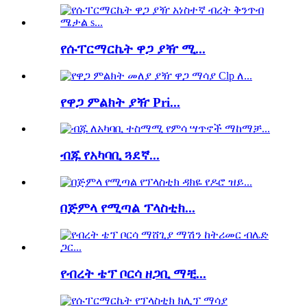
የሱፐርማርኬት ዋጋ ያዥ ሚ...
የዋጋ ምልክት ያዥ Pri...
ብጁ የአካባቢ ጓደኛ...
በጅምላ የሚጣል ፕላስቲክ...
የብረት ቴፕ ቦርሳ ዘጋቢ ማቺ...