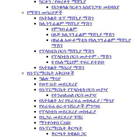
ካርቶን / የወረቀት ማሸጊያ
የእንቁላል ካርቶን አስደንጋጭ መከላከያ
የማሽን መሳሪያዎች
የአትክልት ቴፕ ማሸጊያ ማሽን
ክሊንግ ፊልም ማሸጊያ ማሽን
የምግብ ፊልም
በእጅ ክሊንግ ፊልም ማሸጊያ ማሽን
በከፊል አውቶማቲክ የክሊንግ ፊልም ማሸጊያ
ማሽን
የፕላስቲክ ቦርሳ ማሸጊያ ማሽን
የፕላስቲክ ቦርሳ መታተም - ማሽን
ዩ የአሉሚኒየም ጥፍር ይተይቡ
የአትክልት ማሰሪያ ማሽን
የሱፐርማርኬት አቅርቦቶች
ግልጽ ማሳያ
የወጥ ቤት መደርደሪያ
የሱፐርማርኬት የፕላስቲክ ቦርሳ መያዣ
የተንጠለጠለ ቦርሳ መያዣ
የአትክልት እና የፍራፍሬ መከፋፈያ / ማሳያ
የፍራፍሬ ፀረ-ተንሸራታች ምንጣፍ
የፕላስቲክ መደርደሪያ መከፋፈያ
የሲጋራ መደርደሪያ ፑሸር
ማንቀሳቀስ Crate
የሱፐርማርኬት ቅርጫት
ቅርጫት ከዊልስ ጋር