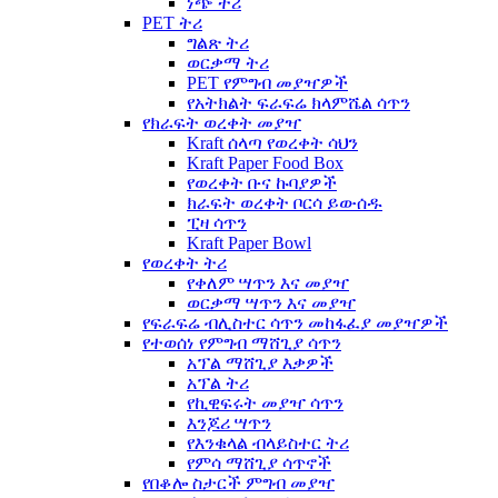
ነጭ ትሪ
PET ትሪ
ግልጽ ትሪ
ወርቃማ ትሪ
PET የምግብ መያዣዎች
የአትክልት ፍራፍሬ ክላምሼል ሳጥን
የክራፍት ወረቀት መያዣ
Kraft ሰላጣ የወረቀት ሳህን
Kraft Paper Food Box
የወረቀት ቡና ኩባያዎች
ክራፍት ወረቀት ቦርሳ ይውሰዱ
ፒዛ ሳጥን
Kraft Paper Bowl
የወረቀት ትሪ
የቀለም ሣጥን እና መያዣ
ወርቃማ ሣጥን እና መያዣ
የፍራፍሬ ብሊስተር ሳጥን መከፋፈያ መያዣዎች
የተወሰነ የምግብ ማሸጊያ ሳጥን
አፕል ማሸጊያ እቃዎች
አፕል ትሪ
የኪዊፍሩት መያዣ ሳጥን
እንጆሪ ሣጥን
የእንቁላል ብላይስተር ትሪ
የምሳ ማሸጊያ ሳጥኖች
የበቆሎ ስታርች ምግብ መያዣ