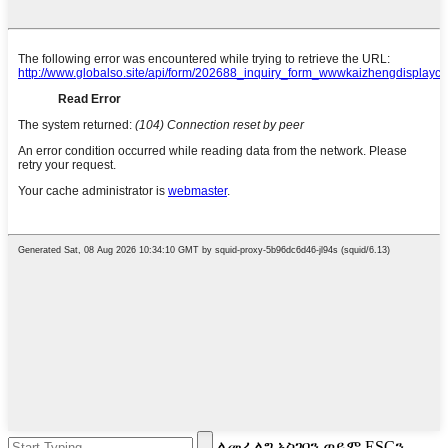
ለመፈለግ አስገባን ወይም ESCን