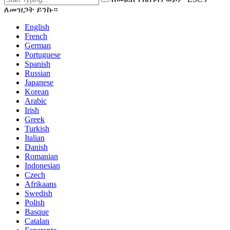
ለመዝጋት ይንኩ።
English
French
German
Portuguese
Spanish
Russian
Japanese
Korean
Arabic
Irish
Greek
Turkish
Italian
Danish
Romanian
Indonesian
Czech
Afrikaans
Swedish
Polish
Basque
Catalan