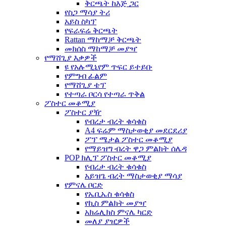
ቅርጫት ከእጅ ጋር
የስጋ ማሳያ ትሪ
አይስ ስካፕ
የፍራፍሬ ቅርጫት
Rattan ማከማቻ ቅርጫት
መክሰስ ማከማቻ መያዣ
የማሸጊያ እቃዎች
ዩ የአሉሚኒየም ጥፍር ይተይቡ
የምግብ ፊልም
የማሸጊያ ቴፕ
የተጣራ ቦርሳ የተጣራ ጥቅል
ፖስተር መቆሚያ
ፖስተር ያዥ
የብረታ ብረት ቁሳቁስ
A4 ፍሬም ማስታወቂያ መደርደሪያ
ፖፕ ሜታል ፖስተር መቆሚያ
የማይዝግ ብረት ዋጋ ምልክት ሰሌዳ
POP ክሊፕ ፖስተር መቆሚያ
የብረታ ብረት ቁሳቁስ
አይዝጌ ብረት ማስታወቂያ ማሳያ
የምናሌ ቦርድ
የኤቢኤስ ቁሳቁስ
የኪስ ምልክት መያዣ
አክሬሊክስ ምናሌ ካርድ
መለያ ያዢዎች