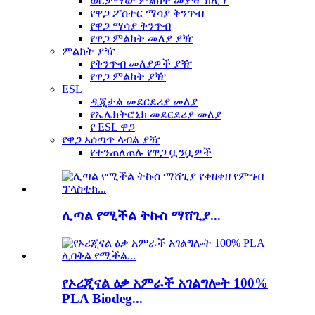
ወርቃማው ምልክት መያዣ ክሊፕ
የዋጋ ፖስተር ማሳያ ቅንጥብ
የዋጋ ማሳያ ቅንጥብ
የዋጋ ምልክት መለያ ያዥ
ምልክት ያዥ
የቅንጥብ መለያዎች ያዥ
የዋጋ ምልክት ያዥ
ESL
ዲጂታል መደርደሪያ መለያ
የኤሌክትሮኒክ መደርደሪያ መለያ
የ ESL ዋጋ
የዋጋ አሰጣጥ ላብል ያዥ
የተንጠለጠሉ የዋጋ ቧንቧዎች
ሊጣል የሚችል ትኩስ ማሸጊያ...
የኦሪጂናል ዕቃ አምራች አገልግሎት 100%
PLA Biodeg...