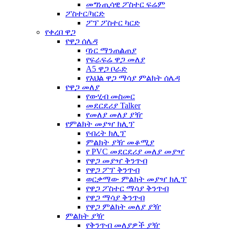
መግነጢሳዊ ፖስተር ፍሬም
ፖስተር/ካርድ
ፖፕ ፖስተር ካርድ
የቀረበ ዋጋ
የዋጋ ሰሌዳ
ባነር ማንጠልጠያ
የፍራፍሬ ዋጋ መለያ
A5 ዋጋ ቦራድ
የእህል ዋጋ ማሳያ ምልክት ሰሌዳ
የዋጋ መለያ
የውሂብ መስመር
መደርደሪያ Talker
የመለያ መለያ ያዥ
የምልክት መያዣ ክሊፕ
የብረት ክሊፕ
ምልክት ያዥ መቆሚያ
የ PVC መደርደሪያ መለያ መያዣ
የዋጋ መያዣ ቅንጥብ
የዋጋ ፖፕ ቅንጥብ
ወርቃማው ምልክት መያዣ ክሊፕ
የዋጋ ፖስተር ማሳያ ቅንጥብ
የዋጋ ማሳያ ቅንጥብ
የዋጋ ምልክት መለያ ያዥ
ምልክት ያዥ
የቅንጥብ መለያዎች ያዥ