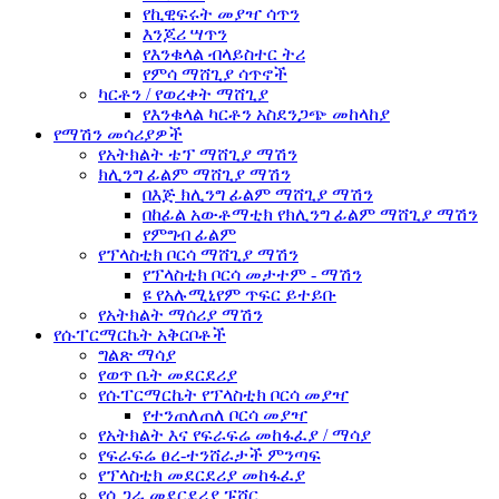
የኪዊፍሩት መያዣ ሳጥን
እንጆሪ ሣጥን
የእንቁላል ብላይስተር ትሪ
የምሳ ማሸጊያ ሳጥኖች
ካርቶን / የወረቀት ማሸጊያ
የእንቁላል ካርቶን አስደንጋጭ መከላከያ
የማሽን መሳሪያዎች
የአትክልት ቴፕ ማሸጊያ ማሽን
ክሊንግ ፊልም ማሸጊያ ማሽን
በእጅ ክሊንግ ፊልም ማሸጊያ ማሽን
በከፊል አውቶማቲክ የክሊንግ ፊልም ማሸጊያ ማሽን
የምግብ ፊልም
የፕላስቲክ ቦርሳ ማሸጊያ ማሽን
የፕላስቲክ ቦርሳ መታተም - ማሽን
ዩ የአሉሚኒየም ጥፍር ይተይቡ
የአትክልት ማሰሪያ ማሽን
የሱፐርማርኬት አቅርቦቶች
ግልጽ ማሳያ
የወጥ ቤት መደርደሪያ
የሱፐርማርኬት የፕላስቲክ ቦርሳ መያዣ
የተንጠለጠለ ቦርሳ መያዣ
የአትክልት እና የፍራፍሬ መከፋፈያ / ማሳያ
የፍራፍሬ ፀረ-ተንሸራታች ምንጣፍ
የፕላስቲክ መደርደሪያ መከፋፈያ
የሲጋራ መደርደሪያ ፑሸር