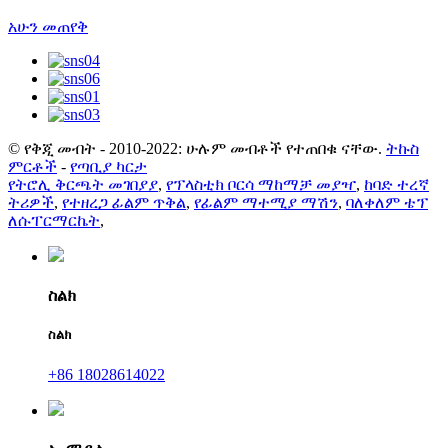
አሁን መጠየቅ
© የቅጂ መብት - 2010-2022: ሁሉም መብቶች የተጠበቁ ናቸው.
ትኩስ
ምርቶች
-
የጣቢያ ካርታ
የትሮሊ ቅርጫት መገበያያ
,
የፕላስቲክ ቦርሳ ማከማቻ መያዣ
,
ከባድ ተረኛ
ትሪዎች
,
የተዘረጋ ፊልም ጥቅል
,
የፊልም ማተሚያ ማሽን
,
ባለቀለም ቴፕ
ለሱፐርማርኬት
,
ስልክ
ስልክ
+86 18028614022