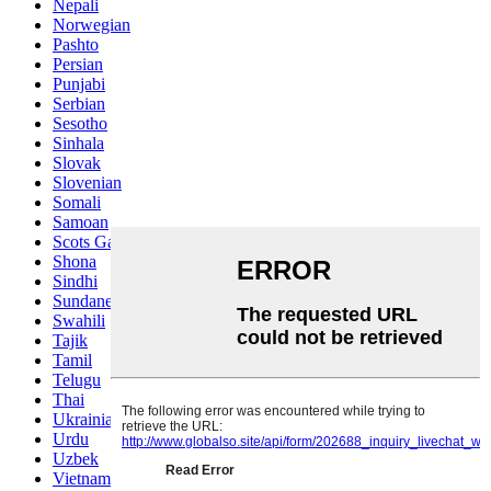
Nepali
Norwegian
Pashto
Persian
Punjabi
Serbian
Sesotho
Sinhala
Slovak
Slovenian
Somali
Samoan
Scots Gaelic
Shona
Sindhi
Sundanese
Swahili
Tajik
Tamil
Telugu
Thai
Ukrainian
Urdu
Uzbek
Vietnamese