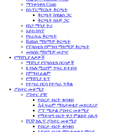
ማንቀሳቀስ Crate
የሱፐርማርኬት ቅርጫት
ቅርጫት ከዊልስ ጋር
ቅርጫት ከእጅ ጋር
የስጋ ማሳያ ትሪ
አይስ ስካፕ
የፍራፍሬ ቅርጫት
Rattan ማከማቻ ቅርጫት
የፕላስቲክ የምግብ ማከማቻ ቅርጫት
መክሰስ ማከማቻ መያዣ
የማሸጊያ እቃዎች
ማሸጊያ የፕላስቲክ ቦርሳዎች
ዩ የአሉሚኒየም ጥፍር ይተይቡ
የምግብ ፊልም
የማሸጊያ ቴፕ
የተጣራ ቦርሳ የተጣራ ጥቅል
ፖስተር መቆሚያ
ፖስተር ያዥ
የብረታ ብረት ቁሳቁስ
A4 ፍሬም ማስታወቂያ መደርደሪያ
ፖፕ ሜታል ፖስተር መቆሚያ
የማይዝግ ብረት ዋጋ ምልክት ሰሌዳ
POP ክሊፕ ፖስተር መቆሚያ
የብረታ ብረት ቁሳቁስ
አይዝጌ ብረት ማስታወቂያ ማሳያ