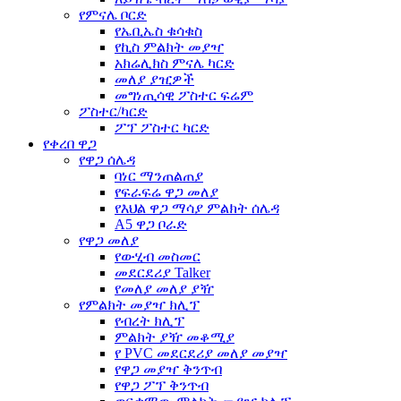
የምናሌ ቦርድ
የኤቢኤስ ቁሳቁስ
የኪስ ምልክት መያዣ
አክሬሊክስ ምናሌ ካርድ
መለያ ያዢዎች
መግነጢሳዊ ፖስተር ፍሬም
ፖስተር/ካርድ
ፖፕ ፖስተር ካርድ
የቀረበ ዋጋ
የዋጋ ሰሌዳ
ባነር ማንጠልጠያ
የፍራፍሬ ዋጋ መለያ
የእህል ዋጋ ማሳያ ምልክት ሰሌዳ
A5 ዋጋ ቦራድ
የዋጋ መለያ
የውሂብ መስመር
መደርደሪያ Talker
የመለያ መለያ ያዥ
የምልክት መያዣ ክሊፕ
የብረት ክሊፕ
ምልክት ያዥ መቆሚያ
የ PVC መደርደሪያ መለያ መያዣ
የዋጋ መያዣ ቅንጥብ
የዋጋ ፖፕ ቅንጥብ