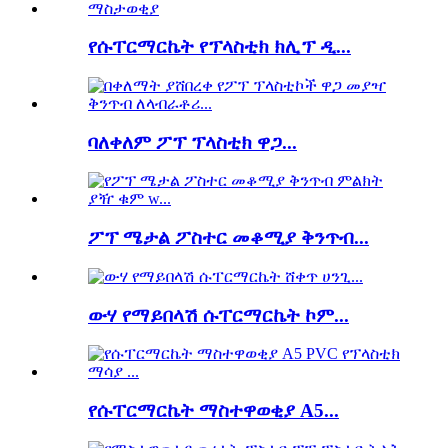
የሱፐርማርኬት የፕላስቲክ ክሊፕ ዲ...
ባለቀለም ፖፕ ፕላስቲክ ዋጋ...
ፖፕ ሜታል ፖስተር መቆሚያ ቅንጥብ...
ውሃ የማይበላሽ ሱፐርማርኬት ኮም...
የሱፐርማርኬት ማስተዋወቂያ A5...