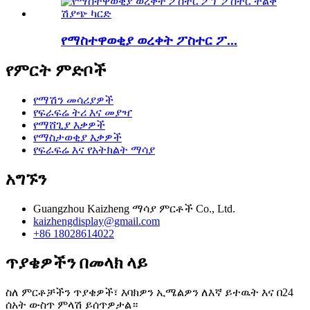
የማስተዋወቂያ ወረቀት ፖስተር ፖ...
የምርት ምድቦች
የማሽን መሳሪያዎች
የፍራፍሬ ትሪ እና መያዣ
የማሸጊያ እቃዎች
የማስታወቂያ እቃዎች
የፍራፍሬ እና የአትክልት ማሳያ
አግኙን
Guangzhou Kaizheng ማሳያ ምርቶች Co., Ltd.
kaizhengdisplay@gmail.com
+86 18028614022
ጥያቄዎችን በመላክ ላይ
ስለ ምርቶቻችን ጥያቄዎች፣ እባክዎን ኢሜልዎን ለእኛ ይተዉት እና በ24
ሰአት ውስጥ ምላሽ ይሰጥዎታል።