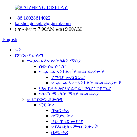
+86 18028614022
kaizhengdisplay@gmail.com
ሰኞ - ቅዳሜ 7:00AM እስከ 9:00AM
English
ቤት
የምርት ካታሎግ
የፍራፍሬ እና የአትክልት ማሳያ
ሰው ሰራሽ ሣር
የፍራፍሬ አትክልቶች መደርደሪያዎች
የማሳያ መደርደሪያ
የፍራፍሬ እና የአትክልት መደርደሪያዎች
የአትክልት እና የፍራፍሬ ማሳያ ማቆሚያ
የሱፐርማርኬት ማሳያ መደርደሪያ
መያዣውን ይውሰዱ
ፒፒ ትሪ
ጥቁር ትሪ
ሰማያዊ ትሪ
ቀይ-ጥቁር መያዣ
የፕላስቲክ የምግብ እቃዎች
ቢጫ ትሪ