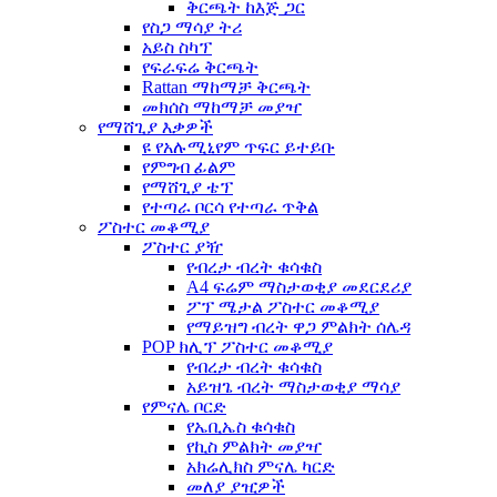
ቅርጫት ከእጅ ጋር
የስጋ ማሳያ ትሪ
አይስ ስካፕ
የፍራፍሬ ቅርጫት
Rattan ማከማቻ ቅርጫት
መክሰስ ማከማቻ መያዣ
የማሸጊያ እቃዎች
ዩ የአሉሚኒየም ጥፍር ይተይቡ
የምግብ ፊልም
የማሸጊያ ቴፕ
የተጣራ ቦርሳ የተጣራ ጥቅል
ፖስተር መቆሚያ
ፖስተር ያዥ
የብረታ ብረት ቁሳቁስ
A4 ፍሬም ማስታወቂያ መደርደሪያ
ፖፕ ሜታል ፖስተር መቆሚያ
የማይዝግ ብረት ዋጋ ምልክት ሰሌዳ
POP ክሊፕ ፖስተር መቆሚያ
የብረታ ብረት ቁሳቁስ
አይዝጌ ብረት ማስታወቂያ ማሳያ
የምናሌ ቦርድ
የኤቢኤስ ቁሳቁስ
የኪስ ምልክት መያዣ
አክሬሊክስ ምናሌ ካርድ
መለያ ያዢዎች