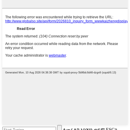
ለመፈለግ አስገባን ወይም ESCን