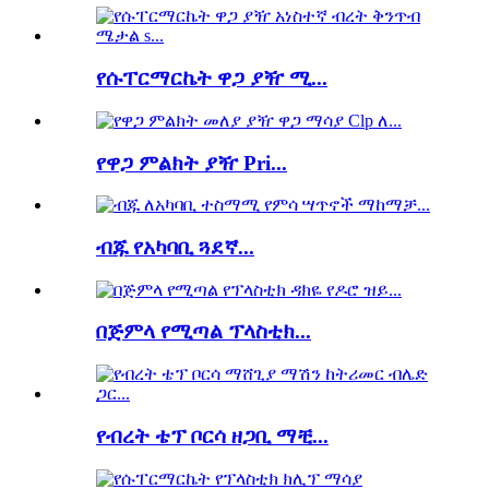
የሱፐርማርኬት ዋጋ ያዥ ሚ...
የዋጋ ምልክት ያዥ Pri...
ብጁ የአካባቢ ጓደኛ...
በጅምላ የሚጣል ፕላስቲክ...
የብረት ቴፕ ቦርሳ ዘጋቢ ማቺ...