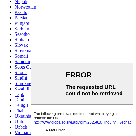
Nepali
Norwegian
Pashto
Persian
Punjabi
Serbian
Sesotho
Sinhala
Slovak
Slovenian
Somali
Samoan
Scots Gaelic
Shona
Sindhi
Sundanese
Swahili
Tajik
Tamil
Telugu
Thai
Ukrainian
Urdu
Uzbek
Vietnamese