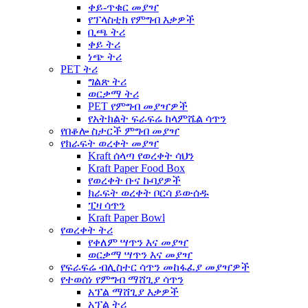
ቀይ-ጥቁር መያዣ
የፕላስቲክ የምግብ እቃዎች
ቢጫ ትሪ
ቀይ ትሪ
ነጭ ትሪ
PET ትሪ
ግልጽ ትሪ
ወርቃማ ትሪ
PET የምግብ መያዣዎች
የአትክልት ፍራፍሬ ክላምሼል ሳጥን
የበቆሎ ስታርች ምግብ መያዣ
የክራፍት ወረቀት መያዣ
Kraft ሰላጣ የወረቀት ሳህን
Kraft Paper Food Box
የወረቀት ቡና ኩባያዎች
ክራፍት ወረቀት ቦርሳ ይውሰዱ
ፒዛ ሳጥን
Kraft Paper Bowl
የወረቀት ትሪ
የቀለም ሣጥን እና መያዣ
ወርቃማ ሣጥን እና መያዣ
የፍራፍሬ ብሊስተር ሳጥን መከፋፈያ መያዣዎች
የተወሰነ የምግብ ማሸጊያ ሳጥን
አፕል ማሸጊያ እቃዎች
አፕል ትሪ