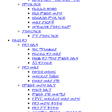
የምናሌ ቦርድ
የኤቢኤስ ቁሳቁስ
የኪስ ምልክት መያዣ
አክሬሊክስ ምናሌ ካርድ
መለያ ያዢዎች
መግነጢሳዊ ፖስተር ፍሬም
ፖስተር/ካርድ
ፖፕ ፖስተር ካርድ
የቀረበ ዋጋ
የዋጋ ሰሌዳ
ባነር ማንጠልጠያ
የፍራፍሬ ዋጋ መለያ
የእህል ዋጋ ማሳያ ምልክት ሰሌዳ
A5 ዋጋ ቦራድ
የዋጋ መለያ
የውሂብ መስመር
መደርደሪያ Talker
የመለያ መለያ ያዥ
የምልክት መያዣ ክሊፕ
የብረት ክሊፕ
ምልክት ያዥ መቆሚያ
የ PVC መደርደሪያ መለያ መያዣ
የዋጋ መያዣ ቅንጥብ
የዋጋ ፖፕ ቅንጥብ