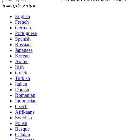
ለመዝጋት ይንኩ።
English
French
German
Portuguese
Spanish
Russian
Japanese
Korean
Arabic
Irish
Greek
Turkish
Italian
Danish
Romanian
Indonesian
Czech
Afrikaans
Swedish
Polish
Basque
Catalan