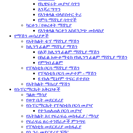
የኪዊፍሩት መያዣ ሳጥን
እንጆሪ ሣጥን
የእንቁላል ብላይስተር ትሪ
የምሳ ማሸጊያ ሳጥኖች
ካርቶን / የወረቀት ማሸጊያ
የእንቁላል ካርቶን አስደንጋጭ መከላከያ
የማሽን መሳሪያዎች
የአትክልት ቴፕ ማሸጊያ ማሽን
ክሊንግ ፊልም ማሸጊያ ማሽን
በእጅ ክሊንግ ፊልም ማሸጊያ ማሽን
በከፊል አውቶማቲክ የክሊንግ ፊልም ማሸጊያ ማሽን
የምግብ ፊልም
የፕላስቲክ ቦርሳ ማሸጊያ ማሽን
የፕላስቲክ ቦርሳ መታተም - ማሽን
ዩ የአሉሚኒየም ጥፍር ይተይቡ
የአትክልት ማሰሪያ ማሽን
የሱፐርማርኬት አቅርቦቶች
ግልጽ ማሳያ
የወጥ ቤት መደርደሪያ
የሱፐርማርኬት የፕላስቲክ ቦርሳ መያዣ
የተንጠለጠለ ቦርሳ መያዣ
የአትክልት እና የፍራፍሬ መከፋፈያ / ማሳያ
የፍራፍሬ ፀረ-ተንሸራታች ምንጣፍ
የፕላስቲክ መደርደሪያ መከፋፈያ
የሲጋራ መደርደሪያ ፑሸር