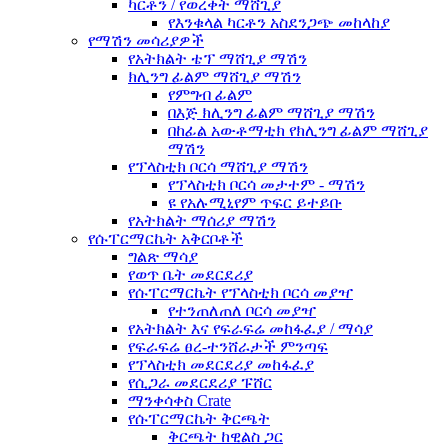
ካርቶን / የወረቀት ማሸጊያ
የእንቁላል ካርቶን አስደንጋጭ መከላከያ
የማሽን መሳሪያዎች
የአትክልት ቴፕ ማሸጊያ ማሽን
ክሊንግ ፊልም ማሸጊያ ማሽን
የምግብ ፊልም
በእጅ ክሊንግ ፊልም ማሸጊያ ማሽን
በከፊል አውቶማቲክ የክሊንግ ፊልም ማሸጊያ
ማሽን
የፕላስቲክ ቦርሳ ማሸጊያ ማሽን
የፕላስቲክ ቦርሳ መታተም - ማሽን
ዩ የአሉሚኒየም ጥፍር ይተይቡ
የአትክልት ማሰሪያ ማሽን
የሱፐርማርኬት አቅርቦቶች
ግልጽ ማሳያ
የወጥ ቤት መደርደሪያ
የሱፐርማርኬት የፕላስቲክ ቦርሳ መያዣ
የተንጠለጠለ ቦርሳ መያዣ
የአትክልት እና የፍራፍሬ መከፋፈያ / ማሳያ
የፍራፍሬ ፀረ-ተንሸራታች ምንጣፍ
የፕላስቲክ መደርደሪያ መከፋፈያ
የሲጋራ መደርደሪያ ፑሸር
ማንቀሳቀስ Crate
የሱፐርማርኬት ቅርጫት
ቅርጫት ከዊልስ ጋር