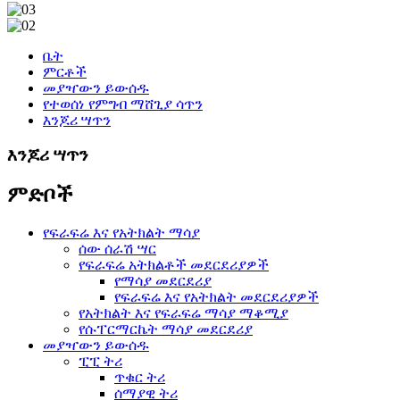
ቤት
ምርቶች
መያዣውን ይውሰዱ
የተወሰነ የምግብ ማሸጊያ ሳጥን
እንጆሪ ሣጥን
እንጆሪ ሣጥን
ምድቦች
የፍራፍሬ እና የአትክልት ማሳያ
ሰው ሰራሽ ሣር
የፍራፍሬ አትክልቶች መደርደሪያዎች
የማሳያ መደርደሪያ
የፍራፍሬ እና የአትክልት መደርደሪያዎች
የአትክልት እና የፍራፍሬ ማሳያ ማቆሚያ
የሱፐርማርኬት ማሳያ መደርደሪያ
መያዣውን ይውሰዱ
ፒፒ ትሪ
ጥቁር ትሪ
ሰማያዊ ትሪ