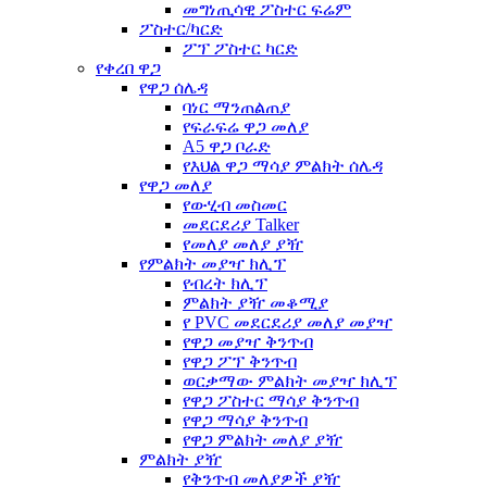
መግነጢሳዊ ፖስተር ፍሬም
ፖስተር/ካርድ
ፖፕ ፖስተር ካርድ
የቀረበ ዋጋ
የዋጋ ሰሌዳ
ባነር ማንጠልጠያ
የፍራፍሬ ዋጋ መለያ
A5 ዋጋ ቦራድ
የእህል ዋጋ ማሳያ ምልክት ሰሌዳ
የዋጋ መለያ
የውሂብ መስመር
መደርደሪያ Talker
የመለያ መለያ ያዥ
የምልክት መያዣ ክሊፕ
የብረት ክሊፕ
ምልክት ያዥ መቆሚያ
የ PVC መደርደሪያ መለያ መያዣ
የዋጋ መያዣ ቅንጥብ
የዋጋ ፖፕ ቅንጥብ
ወርቃማው ምልክት መያዣ ክሊፕ
የዋጋ ፖስተር ማሳያ ቅንጥብ
የዋጋ ማሳያ ቅንጥብ
የዋጋ ምልክት መለያ ያዥ
ምልክት ያዥ
የቅንጥብ መለያዎች ያዥ