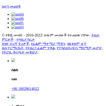
አሁን መጠየቅ
© የቅጂ መብት - 2010-2022: ሁሉም መብቶች የተጠበቁ ናቸው.
ትኩስ
ምርቶች
-
የጣቢያ ካርታ
ከባድ ተረኛ ትሪዎች
,
የፊልም ማተሚያ ማሽን
,
ባለቀለም ቴፕ
ለሱፐርማርኬት
,
የተዘረጋ ፊልም ጥቅል
,
የፕላስቲክ ቦርሳ ማከማቻ መያዣ
,
የትሮሊ ቅርጫት መገበያያ
,
ስልክ
ስልክ
+86 18028614022