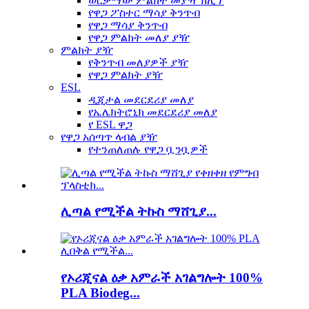
ወርቃማው ምልክት መያዣ ክሊፕ
የዋጋ ፖስተር ማሳያ ቅንጥብ
የዋጋ ማሳያ ቅንጥብ
የዋጋ ምልክት መለያ ያዥ
ምልክት ያዥ
የቅንጥብ መለያዎች ያዥ
የዋጋ ምልክት ያዥ
ESL
ዲጂታል መደርደሪያ መለያ
የኤሌክትሮኒክ መደርደሪያ መለያ
የ ESL ዋጋ
የዋጋ አሰጣጥ ላብል ያዥ
የተንጠለጠሉ የዋጋ ቧንቧዎች
ሊጣል የሚችል ትኩስ ማሸጊያ...
የኦሪጂናል ዕቃ አምራች አገልግሎት 100%
PLA Biodeg...