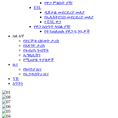
የዋጋ ምልክት ያዥ
ESL
ዲጂታል መደርደሪያ መለያ
የኤሌክትሮኒክ መደርደሪያ መለያ
የ ESL ዋጋ
የዋጋ አሰጣጥ ላብል ያዥ
የተንጠለጠሉ የዋጋ ቧንቧዎች
ስለ እኛ
የድርጅቱ ህይወት ታሪክ
የእድገት ታሪክ
የፋብሪካ ጉብኝት
ኤግዚቢሽን
የሚጠየቁ ጥያቄዎች
ዜና
የኩባንያ ዜና
የኢንዱስትሪ ዜና
VR
አግኙን