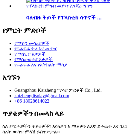
ባለብዙ ቅጦች የፕላስቲክ ሳጥኖች ...
የምርት ምድቦች
የማሽን መሳሪያዎች
የፍራፍሬ ትሪ እና መያዣ
የማሸጊያ እቃዎች
የማስታወቂያ እቃዎች
የፍራፍሬ እና የአትክልት ማሳያ
አግኙን
Guangzhou Kaizheng ማሳያ ምርቶች Co., Ltd.
kaizhengdisplay@gmail.com
+86 18028614022
ጥያቄዎችን በመላክ ላይ
ስለ ምርቶቻችን ጥያቄዎች፣ እባክዎን ኢሜልዎን ለእኛ ይተዉት እና በ24
ሰአት ውስጥ ምላሽ ይሰጥዎታል።