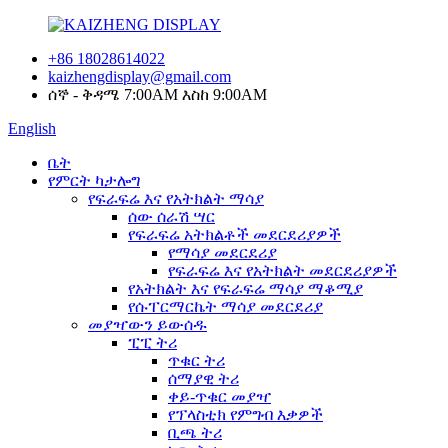
+86 18028614022
kaizhengdisplay@gmail.com
ሰኞ - ቅዳሜ 7:00AM እስከ 9:00AM
English
ቤት
የምርት ካታሎግ
የፍራፍሬ እና የአትክልት ማሳያ
ሰው ሰራሽ ሣር
የፍራፍሬ አትክልቶች መደርደሪያዎች
የማሳያ መደርደሪያ
የፍራፍሬ እና የአትክልት መደርደሪያዎች
የአትክልት እና የፍራፍሬ ማሳያ ማቆሚያ
የሱፐርማርኬት ማሳያ መደርደሪያ
መያዣውን ይውሰዱ
ፒፒ ትሪ
ጥቁር ትሪ
ሰማያዊ ትሪ
ቀይ-ጥቁር መያዣ
የፕላስቲክ የምግብ እቃዎች
ቢጫ ትሪ