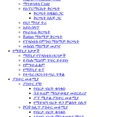
ማንቀሳቀስ Crate
የሱፐርማርኬት ቅርጫት
ቅርጫት ከዊልስ ጋር
ቅርጫት ከእጅ ጋር
የስጋ ማሳያ ትሪ
አይስ ስካፕ
የፍራፍሬ ቅርጫት
Rattan ማከማቻ ቅርጫት
የፕላስቲክ የምግብ ማከማቻ ቅርጫት
መክሰስ ማከማቻ መያዣ
የማሸጊያ እቃዎች
ማሸጊያ የፕላስቲክ ቦርሳዎች
ዩ የአሉሚኒየም ጥፍር ይተይቡ
የምግብ ፊልም
የማሸጊያ ቴፕ
የተጣራ ቦርሳ የተጣራ ጥቅል
ፖስተር መቆሚያ
ፖስተር ያዥ
የብረታ ብረት ቁሳቁስ
A4 ፍሬም ማስታወቂያ መደርደሪያ
ፖፕ ሜታል ፖስተር መቆሚያ
የማይዝግ ብረት ዋጋ ምልክት ሰሌዳ
POP ክሊፕ ፖስተር መቆሚያ
የብረታ ብረት ቁሳቁስ
አይዝጌ ብረት ማስታወቂያ ማሳያ