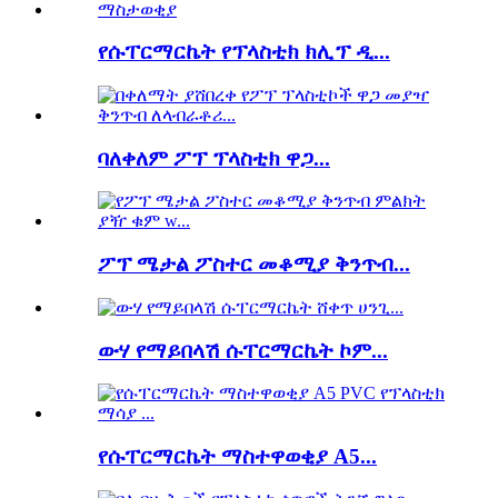
የሱፐርማርኬት የፕላስቲክ ክሊፕ ዲ...
ባለቀለም ፖፕ ፕላስቲክ ዋጋ...
ፖፕ ሜታል ፖስተር መቆሚያ ቅንጥብ...
ውሃ የማይበላሽ ሱፐርማርኬት ኮም...
የሱፐርማርኬት ማስተዋወቂያ A5...