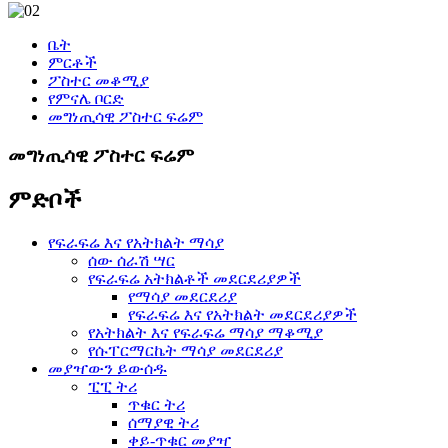
ቤት
ምርቶች
ፖስተር መቆሚያ
የምናሌ ቦርድ
መግነጢሳዊ ፖስተር ፍሬም
መግነጢሳዊ ፖስተር ፍሬም
ምድቦች
የፍራፍሬ እና የአትክልት ማሳያ
ሰው ሰራሽ ሣር
የፍራፍሬ አትክልቶች መደርደሪያዎች
የማሳያ መደርደሪያ
የፍራፍሬ እና የአትክልት መደርደሪያዎች
የአትክልት እና የፍራፍሬ ማሳያ ማቆሚያ
የሱፐርማርኬት ማሳያ መደርደሪያ
መያዣውን ይውሰዱ
ፒፒ ትሪ
ጥቁር ትሪ
ሰማያዊ ትሪ
ቀይ-ጥቁር መያዣ