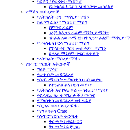
ካርቶን / የወረቀት ማሸጊያ
የእንቁላል ካርቶን አስደንጋጭ መከላከያ
የማሽን መሳሪያዎች
የአትክልት ቴፕ ማሸጊያ ማሽን
ክሊንግ ፊልም ማሸጊያ ማሽን
የምግብ ፊልም
በእጅ ክሊንግ ፊልም ማሸጊያ ማሽን
በከፊል አውቶማቲክ የክሊንግ ፊልም ማሸጊያ 
የፕላስቲክ ቦርሳ ማሸጊያ ማሽን
የፕላስቲክ ቦርሳ መታተም - ማሽን
ዩ የአሉሚኒየም ጥፍር ይተይቡ
የአትክልት ማሰሪያ ማሽን
የሱፐርማርኬት አቅርቦቶች
ግልጽ ማሳያ
የወጥ ቤት መደርደሪያ
የሱፐርማርኬት የፕላስቲክ ቦርሳ መያዣ
የተንጠለጠለ ቦርሳ መያዣ
የአትክልት እና የፍራፍሬ መከፋፈያ / ማሳያ
የፍራፍሬ ፀረ-ተንሸራታች ምንጣፍ
የፕላስቲክ መደርደሪያ መከፋፈያ
የሲጋራ መደርደሪያ ፑሸር
ማንቀሳቀስ Crate
የሱፐርማርኬት ቅርጫት
ቅርጫት ከዊልስ ጋር
ቅርጫት ከእጅ ጋር