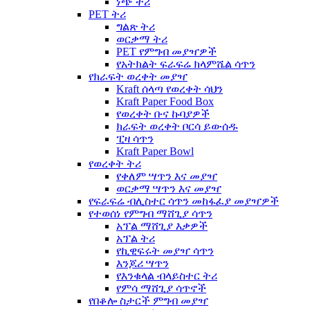
ነጭ ትሪ
PET ትሪ
ግልጽ ትሪ
ወርቃማ ትሪ
PET የምግብ መያዣዎች
የአትክልት ፍራፍሬ ክላምሼል ሳጥን
የክራፍት ወረቀት መያዣ
Kraft ሰላጣ የወረቀት ሳህን
Kraft Paper Food Box
የወረቀት ቡና ኩባያዎች
ክራፍት ወረቀት ቦርሳ ይውሰዱ
ፒዛ ሳጥን
Kraft Paper Bowl
የወረቀት ትሪ
የቀለም ሣጥን እና መያዣ
ወርቃማ ሣጥን እና መያዣ
የፍራፍሬ ብሊስተር ሳጥን መከፋፈያ መያዣዎች
የተወሰነ የምግብ ማሸጊያ ሳጥን
አፕል ማሸጊያ እቃዎች
አፕል ትሪ
የኪዊፍሩት መያዣ ሳጥን
እንጆሪ ሣጥን
የእንቁላል ብላይስተር ትሪ
የምሳ ማሸጊያ ሳጥኖች
የበቆሎ ስታርች ምግብ መያዣ