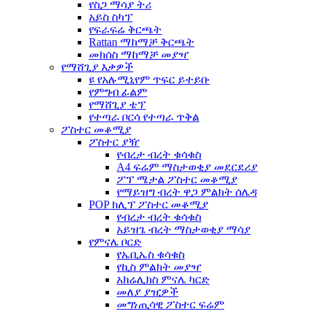
የስጋ ማሳያ ትሪ
አይስ ስካፕ
የፍራፍሬ ቅርጫት
Rattan ማከማቻ ቅርጫት
መክሰስ ማከማቻ መያዣ
የማሸጊያ እቃዎች
ዩ የአሉሚኒየም ጥፍር ይተይቡ
የምግብ ፊልም
የማሸጊያ ቴፕ
የተጣራ ቦርሳ የተጣራ ጥቅል
ፖስተር መቆሚያ
ፖስተር ያዥ
የብረታ ብረት ቁሳቁስ
A4 ፍሬም ማስታወቂያ መደርደሪያ
ፖፕ ሜታል ፖስተር መቆሚያ
የማይዝግ ብረት ዋጋ ምልክት ሰሌዳ
POP ክሊፕ ፖስተር መቆሚያ
የብረታ ብረት ቁሳቁስ
አይዝጌ ብረት ማስታወቂያ ማሳያ
የምናሌ ቦርድ
የኤቢኤስ ቁሳቁስ
የኪስ ምልክት መያዣ
አክሬሊክስ ምናሌ ካርድ
መለያ ያዢዎች
መግነጢሳዊ ፖስተር ፍሬም