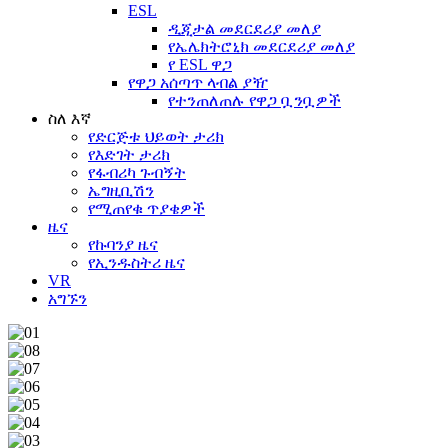
ESL
ዲጂታል መደርደሪያ መለያ
የኤሌክትሮኒክ መደርደሪያ መለያ
የ ESL ዋጋ
የዋጋ አሰጣጥ ላብል ያዥ
የተንጠለጠሉ የዋጋ ቧንቧዎች
ስለ እኛ
የድርጅቱ ህይወት ታሪክ
የእድገት ታሪክ
የፋብሪካ ጉብኝት
ኤግዚቢሽን
የሚጠየቁ ጥያቄዎች
ዜና
የኩባንያ ዜና
የኢንዱስትሪ ዜና
VR
አግኙን