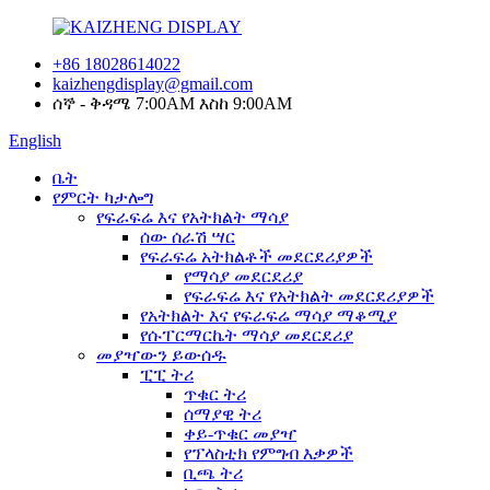
+86 18028614022
kaizhengdisplay@gmail.com
ሰኞ - ቅዳሜ 7:00AM እስከ 9:00AM
English
ቤት
የምርት ካታሎግ
የፍራፍሬ እና የአትክልት ማሳያ
ሰው ሰራሽ ሣር
የፍራፍሬ አትክልቶች መደርደሪያዎች
የማሳያ መደርደሪያ
የፍራፍሬ እና የአትክልት መደርደሪያዎች
የአትክልት እና የፍራፍሬ ማሳያ ማቆሚያ
የሱፐርማርኬት ማሳያ መደርደሪያ
መያዣውን ይውሰዱ
ፒፒ ትሪ
ጥቁር ትሪ
ሰማያዊ ትሪ
ቀይ-ጥቁር መያዣ
የፕላስቲክ የምግብ እቃዎች
ቢጫ ትሪ