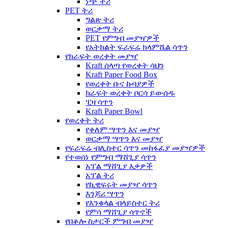
ነጭ ትሪ
PET ትሪ
ግልጽ ትሪ
ወርቃማ ትሪ
PET የምግብ መያዣዎች
የአትክልት ፍራፍሬ ክላምሼል ሳጥን
የክራፍት ወረቀት መያዣ
Kraft ሰላጣ የወረቀት ሳህን
Kraft Paper Food Box
የወረቀት ቡና ኩባያዎች
ክራፍት ወረቀት ቦርሳ ይውሰዱ
ፒዛ ሳጥን
Kraft Paper Bowl
የወረቀት ትሪ
የቀለም ሣጥን እና መያዣ
ወርቃማ ሣጥን እና መያዣ
የፍራፍሬ ብሊስተር ሳጥን መከፋፈያ መያዣዎች
የተወሰነ የምግብ ማሸጊያ ሳጥን
አፕል ማሸጊያ እቃዎች
አፕል ትሪ
የኪዊፍሩት መያዣ ሳጥን
እንጆሪ ሣጥን
የእንቁላል ብላይስተር ትሪ
የምሳ ማሸጊያ ሳጥኖች
የበቆሎ ስታርች ምግብ መያዣ