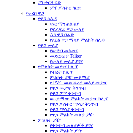
ፖስተር/ካርድ
ፖፕ ፖስተር ካርድ
የቀረበ ዋጋ
የዋጋ ሰሌዳ
ባነር ማንጠልጠያ
የፍራፍሬ ዋጋ መለያ
A5 ዋጋ ቦራድ
የእህል ዋጋ ማሳያ ምልክት ሰሌዳ
የዋጋ መለያ
የውሂብ መስመር
መደርደሪያ Talker
የመለያ መለያ ያዥ
የምልክት መያዣ ክሊፕ
የብረት ክሊፕ
ምልክት ያዥ መቆሚያ
የ PVC መደርደሪያ መለያ መያዣ
የዋጋ መያዣ ቅንጥብ
የዋጋ ፖፕ ቅንጥብ
ወርቃማው ምልክት መያዣ ክሊፕ
የዋጋ ፖስተር ማሳያ ቅንጥብ
የዋጋ ማሳያ ቅንጥብ
የዋጋ ምልክት መለያ ያዥ
ምልክት ያዥ
የቅንጥብ መለያዎች ያዥ
የዋጋ ምልክት ያዥ