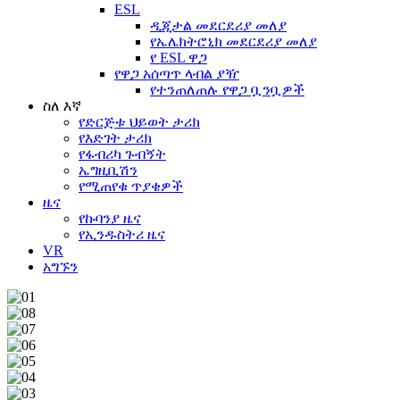
ESL
ዲጂታል መደርደሪያ መለያ
የኤሌክትሮኒክ መደርደሪያ መለያ
የ ESL ዋጋ
የዋጋ አሰጣጥ ላብል ያዥ
የተንጠለጠሉ የዋጋ ቧንቧዎች
ስለ እኛ
የድርጅቱ ህይወት ታሪክ
የእድገት ታሪክ
የፋብሪካ ጉብኝት
ኤግዚቢሽን
የሚጠየቁ ጥያቄዎች
ዜና
የኩባንያ ዜና
የኢንዱስትሪ ዜና
VR
አግኙን