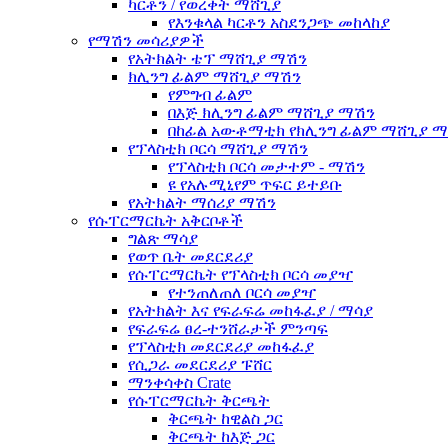
ካርቶን / የወረቀት ማሸጊያ
የእንቁላል ካርቶን አስደንጋጭ መከላከያ
የማሽን መሳሪያዎች
የአትክልት ቴፕ ማሸጊያ ማሽን
ክሊንግ ፊልም ማሸጊያ ማሽን
የምግብ ፊልም
በእጅ ክሊንግ ፊልም ማሸጊያ ማሽን
በከፊል አውቶማቲክ የክሊንግ ፊልም ማሸጊያ 
የፕላስቲክ ቦርሳ ማሸጊያ ማሽን
የፕላስቲክ ቦርሳ መታተም - ማሽን
ዩ የአሉሚኒየም ጥፍር ይተይቡ
የአትክልት ማሰሪያ ማሽን
የሱፐርማርኬት አቅርቦቶች
ግልጽ ማሳያ
የወጥ ቤት መደርደሪያ
የሱፐርማርኬት የፕላስቲክ ቦርሳ መያዣ
የተንጠለጠለ ቦርሳ መያዣ
የአትክልት እና የፍራፍሬ መከፋፈያ / ማሳያ
የፍራፍሬ ፀረ-ተንሸራታች ምንጣፍ
የፕላስቲክ መደርደሪያ መከፋፈያ
የሲጋራ መደርደሪያ ፑሸር
ማንቀሳቀስ Crate
የሱፐርማርኬት ቅርጫት
ቅርጫት ከዊልስ ጋር
ቅርጫት ከእጅ ጋር