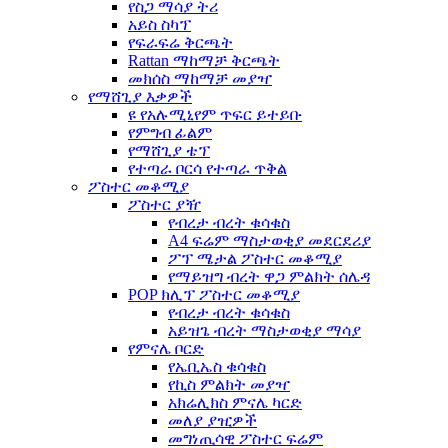
የስጋ ማሳያ ትሪ
አይስ ስካፕ
የፍራፍሬ ቅርጫት
Rattan ማከማቻ ቅርጫት
መክሰስ ማከማቻ መያዣ
የማሸጊያ እቃዎች
ዩ የአሉሚኒየም ጥፍር ይተይቡ
የምግብ ፊልም
የማሸጊያ ቴፕ
የተጣራ ቦርሳ የተጣራ ጥቅል
ፖስተር መቆሚያ
ፖስተር ያዥ
የብረታ ብረት ቁሳቁስ
A4 ፍሬም ማስታወቂያ መደርደሪያ
ፖፕ ሜታል ፖስተር መቆሚያ
የማይዝግ ብረት ዋጋ ምልክት ሰሌዳ
POP ክሊፕ ፖስተር መቆሚያ
የብረታ ብረት ቁሳቁስ
አይዝጌ ብረት ማስታወቂያ ማሳያ
የምናሌ ቦርድ
የኤቢኤስ ቁሳቁስ
የኪስ ምልክት መያዣ
አክሬሊክስ ምናሌ ካርድ
መለያ ያዢዎች
መግነጢሳዊ ፖስተር ፍሬም