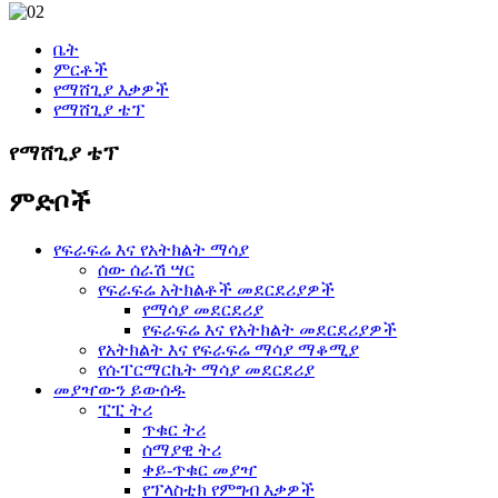
ቤት
ምርቶች
የማሸጊያ እቃዎች
የማሸጊያ ቴፕ
የማሸጊያ ቴፕ
ምድቦች
የፍራፍሬ እና የአትክልት ማሳያ
ሰው ሰራሽ ሣር
የፍራፍሬ አትክልቶች መደርደሪያዎች
የማሳያ መደርደሪያ
የፍራፍሬ እና የአትክልት መደርደሪያዎች
የአትክልት እና የፍራፍሬ ማሳያ ማቆሚያ
የሱፐርማርኬት ማሳያ መደርደሪያ
መያዣውን ይውሰዱ
ፒፒ ትሪ
ጥቁር ትሪ
ሰማያዊ ትሪ
ቀይ-ጥቁር መያዣ
የፕላስቲክ የምግብ እቃዎች