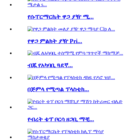
የሱፐርማርኬት ዋጋ ያዥ ሚ...
የዋጋ ምልክት ያዥ Pri...
ብጁ የአካባቢ ጓደኛ...
በጅምላ የሚጣል ፕላስቲክ...
የብረት ቴፕ ቦርሳ ዘጋቢ ማቺ...