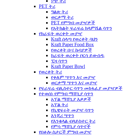
ነጭ ትሪ
PET ትሪ
ግልጽ ትሪ
ወርቃማ ትሪ
PET የምግብ መያዣዎች
የአትክልት ፍራፍሬ ክላምሼል ሳጥን
የክራፍት ወረቀት መያዣ
Kraft ሰላጣ የወረቀት ሳህን
Kraft Paper Food Box
የወረቀት ቡና ኩባያዎች
ክራፍት ወረቀት ቦርሳ ይውሰዱ
ፒዛ ሳጥን
Kraft Paper Bowl
የወረቀት ትሪ
የቀለም ሣጥን እና መያዣ
ወርቃማ ሣጥን እና መያዣ
የፍራፍሬ ብሊስተር ሳጥን መከፋፈያ መያዣዎች
የተወሰነ የምግብ ማሸጊያ ሳጥን
አፕል ማሸጊያ እቃዎች
አፕል ትሪ
የኪዊፍሩት መያዣ ሳጥን
እንጆሪ ሣጥን
የእንቁላል ብላይስተር ትሪ
የምሳ ማሸጊያ ሳጥኖች
የበቆሎ ስታርች ምግብ መያዣ