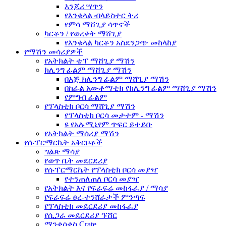
እንጆሪ ሣጥን
የእንቁላል ብላይስተር ትሪ
የምሳ ማሸጊያ ሳጥኖች
ካርቶን / የወረቀት ማሸጊያ
የእንቁላል ካርቶን አስደንጋጭ መከላከያ
የማሽን መሳሪያዎች
የአትክልት ቴፕ ማሸጊያ ማሽን
ክሊንግ ፊልም ማሸጊያ ማሽን
በእጅ ክሊንግ ፊልም ማሸጊያ ማሽን
በከፊል አውቶማቲክ የክሊንግ ፊልም ማሸጊያ ማሽን
የምግብ ፊልም
የፕላስቲክ ቦርሳ ማሸጊያ ማሽን
የፕላስቲክ ቦርሳ መታተም - ማሽን
ዩ የአሉሚኒየም ጥፍር ይተይቡ
የአትክልት ማሰሪያ ማሽን
የሱፐርማርኬት አቅርቦቶች
ግልጽ ማሳያ
የወጥ ቤት መደርደሪያ
የሱፐርማርኬት የፕላስቲክ ቦርሳ መያዣ
የተንጠለጠለ ቦርሳ መያዣ
የአትክልት እና የፍራፍሬ መከፋፈያ / ማሳያ
የፍራፍሬ ፀረ-ተንሸራታች ምንጣፍ
የፕላስቲክ መደርደሪያ መከፋፈያ
የሲጋራ መደርደሪያ ፑሸር
ማንቀሳቀስ Crate