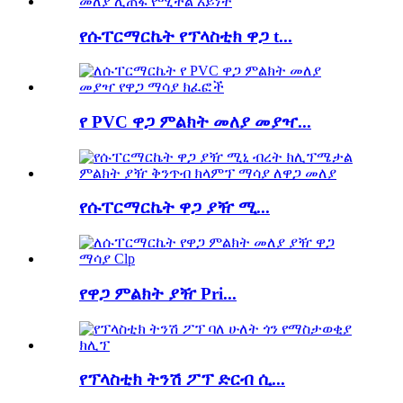
የሱፐርማርኬት የፕላስቲክ ዋጋ t...
የ PVC ዋጋ ምልክት መለያ መያዣ...
የሱፐርማርኬት ዋጋ ያዥ ሚ...
የዋጋ ምልክት ያዥ Pri...
የፕላስቲክ ትንሽ ፖፕ ድርብ ሲ...