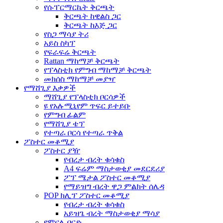
የሱፐርማርኬት ቅርጫት
ቅርጫት ከዊልስ ጋር
ቅርጫት ከእጅ ጋር
የስጋ ማሳያ ትሪ
አይስ ስካፕ
የፍራፍሬ ቅርጫት
Rattan ማከማቻ ቅርጫት
የፕላስቲክ የምግብ ማከማቻ ቅርጫት
መክሰስ ማከማቻ መያዣ
የማሸጊያ እቃዎች
ማሸጊያ የፕላስቲክ ቦርሳዎች
ዩ የአሉሚኒየም ጥፍር ይተይቡ
የምግብ ፊልም
የማሸጊያ ቴፕ
የተጣራ ቦርሳ የተጣራ ጥቅል
ፖስተር መቆሚያ
ፖስተር ያዥ
የብረታ ብረት ቁሳቁስ
A4 ፍሬም ማስታወቂያ መደርደሪያ
ፖፕ ሜታል ፖስተር መቆሚያ
የማይዝግ ብረት ዋጋ ምልክት ሰሌዳ
POP ክሊፕ ፖስተር መቆሚያ
የብረታ ብረት ቁሳቁስ
አይዝጌ ብረት ማስታወቂያ ማሳያ
የምናሌ ቦርድ