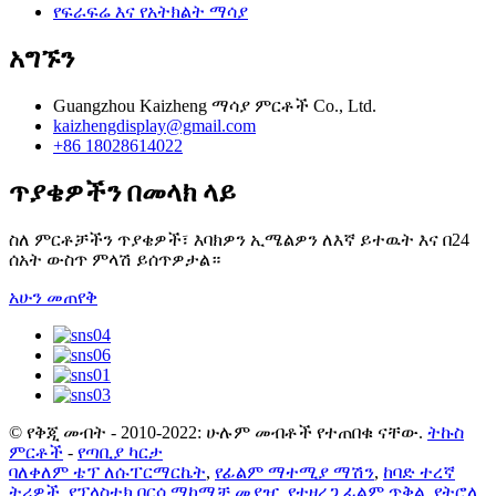
የፍራፍሬ እና የአትክልት ማሳያ
አግኙን
Guangzhou Kaizheng ማሳያ ምርቶች Co., Ltd.
kaizhengdisplay@gmail.com
+86 18028614022
ጥያቄዎችን በመላክ ላይ
ስለ ምርቶቻችን ጥያቄዎች፣ እባክዎን ኢሜልዎን ለእኛ ይተዉት እና በ24
ሰአት ውስጥ ምላሽ ይሰጥዎታል።
አሁን መጠየቅ
© የቅጂ መብት - 2010-2022: ሁሉም መብቶች የተጠበቁ ናቸው.
ትኩስ
ምርቶች
-
የጣቢያ ካርታ
ባለቀለም ቴፕ ለሱፐርማርኬት
,
የፊልም ማተሚያ ማሽን
,
ከባድ ተረኛ
ትሪዎች
,
የፕላስቲክ ቦርሳ ማከማቻ መያዣ
,
የተዘረጋ ፊልም ጥቅል
,
የትሮሊ