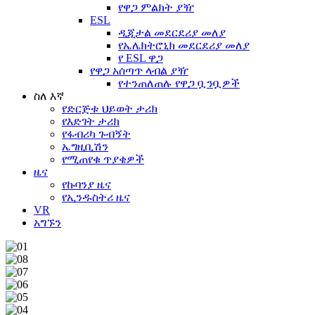
የዋጋ ምልክት ያዥ
ESL
ዲጂታል መደርደሪያ መለያ
የኤሌክትሮኒክ መደርደሪያ መለያ
የ ESL ዋጋ
የዋጋ አሰጣጥ ላብል ያዥ
የተንጠለጠሉ የዋጋ ቧንቧዎች
ስለ እኛ
የድርጅቱ ህይወት ታሪክ
የእድገት ታሪክ
የፋብሪካ ጉብኝት
ኤግዚቢሽን
የሚጠየቁ ጥያቄዎች
ዜና
የኩባንያ ዜና
የኢንዱስትሪ ዜና
VR
አግኙን