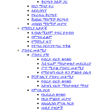
ቅርጫት ከእጅ ጋር
የስጋ ማሳያ ትሪ
አይስ ስካፕ
የፍራፍሬ ቅርጫት
Rattan ማከማቻ ቅርጫት
መክሰስ ማከማቻ መያዣ
የማሸጊያ እቃዎች
ዩ የአሉሚኒየም ጥፍር ይተይቡ
የምግብ ፊልም
የማሸጊያ ቴፕ
የተጣራ ቦርሳ የተጣራ ጥቅል
ፖስተር መቆሚያ
ፖስተር ያዥ
የብረታ ብረት ቁሳቁስ
A4 ፍሬም ማስታወቂያ መደርደሪያ
ፖፕ ሜታል ፖስተር መቆሚያ
የማይዝግ ብረት ዋጋ ምልክት ሰሌዳ
POP ክሊፕ ፖስተር መቆሚያ
የብረታ ብረት ቁሳቁስ
አይዝጌ ብረት ማስታወቂያ ማሳያ
የምናሌ ቦርድ
የኤቢኤስ ቁሳቁስ
የኪስ ምልክት መያዣ
አክሬሊክስ ምናሌ ካርድ
መለያ ያዢዎች