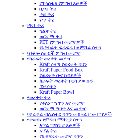
የፕላስቲክ የምግብ እቃዎች
ቢጫ ትሪ
ቀይ ትሪ
ነጭ ትሪ
PET ትሪ
ግልጽ ትሪ
ወርቃማ ትሪ
PET የምግብ መያዣዎች
የአትክልት ፍራፍሬ ክላምሼል ሳጥን
የበቆሎ ስታርች ምግብ መያዣ
የክራፍት ወረቀት መያዣ
Kraft ሰላጣ የወረቀት ሳህን
Kraft Paper Food Box
የወረቀት ቡና ኩባያዎች
ክራፍት ወረቀት ቦርሳ ይውሰዱ
ፒዛ ሳጥን
Kraft Paper Bowl
የወረቀት ትሪ
የቀለም ሣጥን እና መያዣ
ወርቃማ ሣጥን እና መያዣ
የፍራፍሬ ብሊስተር ሳጥን መከፋፈያ መያዣዎች
የተወሰነ የምግብ ማሸጊያ ሳጥን
አፕል ማሸጊያ እቃዎች
አፕል ትሪ
የኪዊፍሩት መያዣ ሳጥን