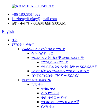
+86 18028614022
kaizhengdisplay@gmail.com
ሰኞ - ቅዳሜ 7:00AM እስከ 9:00AM
English
ቤት
የምርት ካታሎግ
የፍራፍሬ እና የአትክልት ማሳያ
ሰው ሰራሽ ሣር
የፍራፍሬ አትክልቶች መደርደሪያዎች
የማሳያ መደርደሪያ
የፍራፍሬ እና የአትክልት መደርደሪያዎች
የአትክልት እና የፍራፍሬ ማሳያ ማቆሚያ
የሱፐርማርኬት ማሳያ መደርደሪያ
መያዣውን ይውሰዱ
ፒፒ ትሪ
ጥቁር ትሪ
ሰማያዊ ትሪ
ቀይ-ጥቁር መያዣ
የፕላስቲክ የምግብ እቃዎች
ቢጫ ትሪ