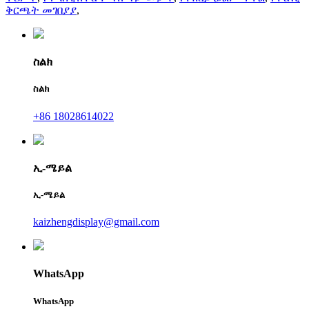
ቅርጫት መገበያያ
,
ስልክ
ስልክ
+86 18028614022
ኢ-ሜይል
ኢ-ሜይል
kaizhengdisplay@gmail.com
WhatsApp
WhatsApp