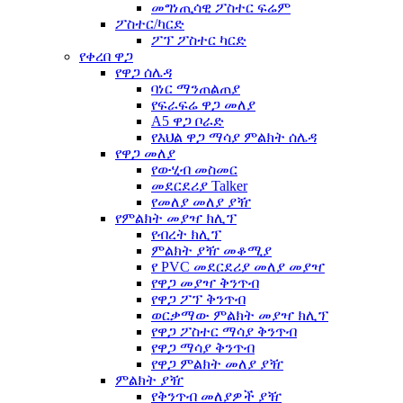
መግነጢሳዊ ፖስተር ፍሬም
ፖስተር/ካርድ
ፖፕ ፖስተር ካርድ
የቀረበ ዋጋ
የዋጋ ሰሌዳ
ባነር ማንጠልጠያ
የፍራፍሬ ዋጋ መለያ
A5 ዋጋ ቦራድ
የእህል ዋጋ ማሳያ ምልክት ሰሌዳ
የዋጋ መለያ
የውሂብ መስመር
መደርደሪያ Talker
የመለያ መለያ ያዥ
የምልክት መያዣ ክሊፕ
የብረት ክሊፕ
ምልክት ያዥ መቆሚያ
የ PVC መደርደሪያ መለያ መያዣ
የዋጋ መያዣ ቅንጥብ
የዋጋ ፖፕ ቅንጥብ
ወርቃማው ምልክት መያዣ ክሊፕ
የዋጋ ፖስተር ማሳያ ቅንጥብ
የዋጋ ማሳያ ቅንጥብ
የዋጋ ምልክት መለያ ያዥ
ምልክት ያዥ
የቅንጥብ መለያዎች ያዥ