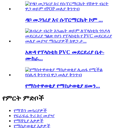
ዳቦ መጋገሪያ እና ሱፐርማርኬት ኮም ...
አጽዳ የፕላስቲክ PVC መደርደሪያ ቤተ-
ሙከራ...
የማስተዋወቂያ የማስታወቂያ ዘመን...
የምርት ምድቦች
የማሽን መሳሪያዎች
የፍራፍሬ ትሪ እና መያዣ
የማሸጊያ እቃዎች
የማስታወቂያ እቃዎች