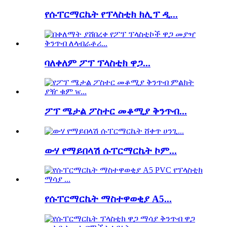
የሱፐርማርኬት የፕላስቲክ ክሊፕ ዲ...
ባለቀለም ፖፕ ፕላስቲክ ዋጋ...
ፖፕ ሜታል ፖስተር መቆሚያ ቅንጥብ...
ውሃ የማይበላሽ ሱፐርማርኬት ኮም...
የሱፐርማርኬት ማስተዋወቂያ A5...