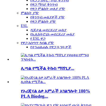
የዋጋ ፖስተር ማሳያ ቅንጥብ
የዋጋ ማሳያ ቅንጥብ
የዋጋ ምልክት መለያ ያዥ
ምልክት ያዥ
የቅንጥብ መለያዎች ያዥ
የዋጋ ምልክት ያዥ
ESL
ዲጂታል መደርደሪያ መለያ
የኤሌክትሮኒክ መደርደሪያ መለያ
የ ESL ዋጋ
የዋጋ አሰጣጥ ላብል ያዥ
የተንጠለጠሉ የዋጋ ቧንቧዎች
ሊጣል የሚችል ትኩስ ማሸጊያ...
የኦሪጂናል ዕቃ አምራች አገልግሎት 100%
PLA Biodeg...