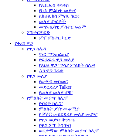
የኤቢኤስ ቁሳቁስ
የኪስ ምልክት መያዣ
አክሬሊክስ ምናሌ ካርድ
መለያ ያዢዎች
መግነጢሳዊ ፖስተር ፍሬም
ፖስተር/ካርድ
ፖፕ ፖስተር ካርድ
የቀረበ ዋጋ
የዋጋ ሰሌዳ
ባነር ማንጠልጠያ
የፍራፍሬ ዋጋ መለያ
የእህል ዋጋ ማሳያ ምልክት ሰሌዳ
A5 ዋጋ ቦራድ
የዋጋ መለያ
የውሂብ መስመር
መደርደሪያ Talker
የመለያ መለያ ያዥ
የምልክት መያዣ ክሊፕ
የብረት ክሊፕ
ምልክት ያዥ መቆሚያ
የ PVC መደርደሪያ መለያ መያዣ
የዋጋ መያዣ ቅንጥብ
የዋጋ ፖፕ ቅንጥብ
ወርቃማው ምልክት መያዣ ክሊፕ