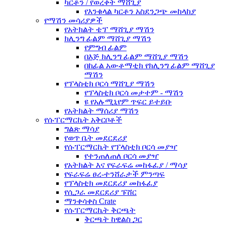
ካርቶን / የወረቀት ማሸጊያ
የእንቁላል ካርቶን አስደንጋጭ መከላከያ
የማሽን መሳሪያዎች
የአትክልት ቴፕ ማሸጊያ ማሽን
ክሊንግ ፊልም ማሸጊያ ማሽን
የምግብ ፊልም
በእጅ ክሊንግ ፊልም ማሸጊያ ማሽን
በከፊል አውቶማቲክ የክሊንግ ፊልም ማሸጊያ
ማሽን
የፕላስቲክ ቦርሳ ማሸጊያ ማሽን
የፕላስቲክ ቦርሳ መታተም - ማሽን
ዩ የአሉሚኒየም ጥፍር ይተይቡ
የአትክልት ማሰሪያ ማሽን
የሱፐርማርኬት አቅርቦቶች
ግልጽ ማሳያ
የወጥ ቤት መደርደሪያ
የሱፐርማርኬት የፕላስቲክ ቦርሳ መያዣ
የተንጠለጠለ ቦርሳ መያዣ
የአትክልት እና የፍራፍሬ መከፋፈያ / ማሳያ
የፍራፍሬ ፀረ-ተንሸራታች ምንጣፍ
የፕላስቲክ መደርደሪያ መከፋፈያ
የሲጋራ መደርደሪያ ፑሸር
ማንቀሳቀስ Crate
የሱፐርማርኬት ቅርጫት
ቅርጫት ከዊልስ ጋር