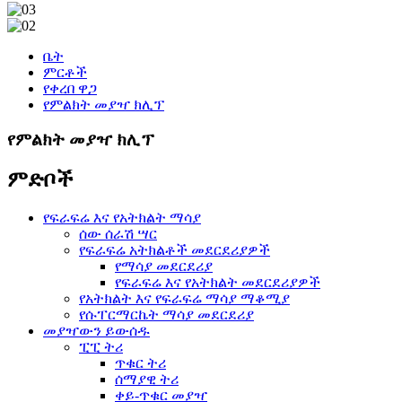
ቤት
ምርቶች
የቀረበ ዋጋ
የምልክት መያዣ ክሊፕ
የምልክት መያዣ ክሊፕ
ምድቦች
የፍራፍሬ እና የአትክልት ማሳያ
ሰው ሰራሽ ሣር
የፍራፍሬ አትክልቶች መደርደሪያዎች
የማሳያ መደርደሪያ
የፍራፍሬ እና የአትክልት መደርደሪያዎች
የአትክልት እና የፍራፍሬ ማሳያ ማቆሚያ
የሱፐርማርኬት ማሳያ መደርደሪያ
መያዣውን ይውሰዱ
ፒፒ ትሪ
ጥቁር ትሪ
ሰማያዊ ትሪ
ቀይ-ጥቁር መያዣ