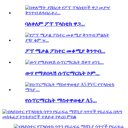
ባለቀለም ፖፕ ፕላስቲክ ዋጋ...
ፖፕ ሜታል ፖስተር መቆሚያ ቅንጥብ...
ውሃ የማይበላሽ ሱፐርማርኬት ኮም...
የሱፐርማርኬት ማስተዋወቂያ A5...