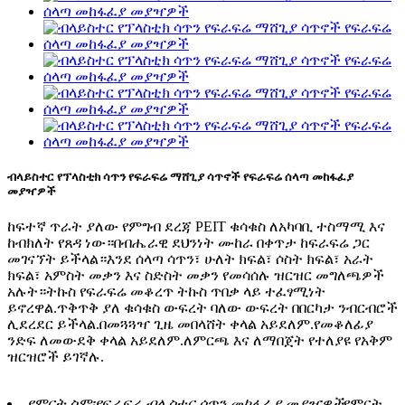
ብላይስተር የፕላስቲክ ሳጥን የፍራፍሬ ማሸጊያ ሳጥኖች የፍራፍሬ ሰላጣ መከፋፈያ
መያዣዎች
ከፍተኛ ጥራት ያለው የምግብ ደረጃ PEIT ቁሳቁስ ለአካባቢ ተስማሚ እና
ከብክለት የጸዳ ነው።በብሔራዊ ደህንነት ሙከራ በቀጥታ ከፍራፍሬ ጋር
መገናኘት ይችላል።እንደ ሰላጣ ሳጥን፣ ሁለት ክፍል፣ ሶስት ክፍል፣ አራት
ክፍል፣ አምስት መቃን እና ስድስት መቃን የመሳሰሉ ዝርዝር መግለጫዎች
አሉት።ትኩስ የፍራፍሬ መቆረጥ ትኩስ ጥበቃ ላይ ተፈፃሚነት
ይኖረዋል.ጥቅጥቅ ያለ ቁሳቁስ ውፍረት ባለው ውፍረት በበርካታ ንብርብሮች
ሊደረደር ይችላል.በመጓጓዣ ጊዜ መበላሸት ቀላል አይደለም.የመቆለፊያ
ንድፍ ለመውደቅ ቀላል አይደለም.ለምርጫ እና ለማበጀት የተለያዩ የአቅም
ዝርዝሮች ይገኛሉ.
የምርት ስም፡የፍራፍሬ ብሊስተር ሳጥን መከፋፈያ መያዣዎች
የምርት