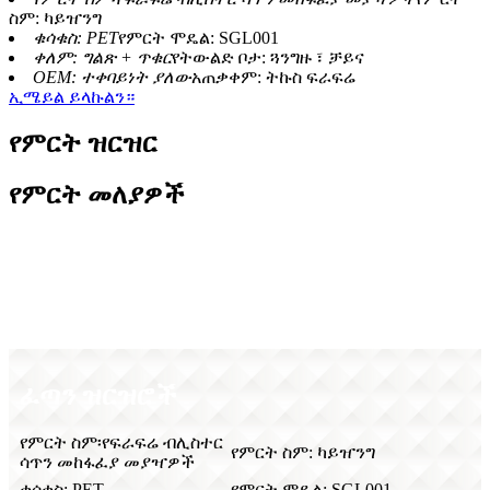
ስም: ካይዠንግ
ቁሳቁስ: PET
የምርት ሞዴል: SGL001
ቀለም: ግልጽ + ጥቁር
የትውልድ ቦታ: ጓንግዙ ፣ ቻይና
OEM: ተቀባይነት ያለው
አጠቃቀም: ትኩስ ፍራፍሬ
ኢሜይል ይላኩልን።
የምርት ዝርዝር
የምርት መለያዎች
ቪዲዮ
ፈጣን ዝርዝሮች
የምርት ስም፡የፍራፍሬ ብሊስተር
የምርት ስም: ካይዠንግ
ሳጥን መከፋፈያ መያዣዎች
ቁሳቁስ: PET
የምርት ሞዴል: SGL001