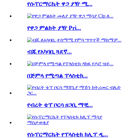
የሱፐርማርኬት ዋጋ ያዥ ሚ...
የዋጋ ምልክት ያዥ Pri...
ብጁ የአካባቢ ጓደኛ...
በጅምላ የሚጣል ፕላስቲክ...
የብረት ቴፕ ቦርሳ ዘጋቢ ማቺ...
የሱፐርማርኬት የፕላስቲክ ክሊፕ ዲ...