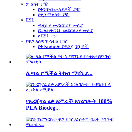
ምልክት ያዥ
የቅንጥብ መለያዎች ያዥ
የዋጋ ምልክት ያዥ
ESL
ዲጂታል መደርደሪያ መለያ
የኤሌክትሮኒክ መደርደሪያ መለያ
የ ESL ዋጋ
የዋጋ አሰጣጥ ላብል ያዥ
የተንጠለጠሉ የዋጋ ቧንቧዎች
ሊጣል የሚችል ትኩስ ማሸጊያ...
የኦሪጂናል ዕቃ አምራች አገልግሎት 100%
PLA Biodeg...