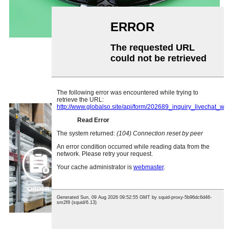
ፈጣን መላኪያ