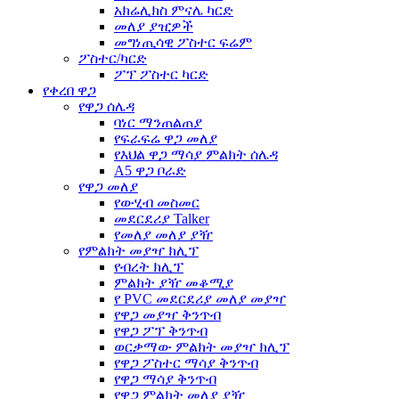
አክሬሊክስ ምናሌ ካርድ
መለያ ያዢዎች
መግነጢሳዊ ፖስተር ፍሬም
ፖስተር/ካርድ
ፖፕ ፖስተር ካርድ
የቀረበ ዋጋ
የዋጋ ሰሌዳ
ባነር ማንጠልጠያ
የፍራፍሬ ዋጋ መለያ
የእህል ዋጋ ማሳያ ምልክት ሰሌዳ
A5 ዋጋ ቦራድ
የዋጋ መለያ
የውሂብ መስመር
መደርደሪያ Talker
የመለያ መለያ ያዥ
የምልክት መያዣ ክሊፕ
የብረት ክሊፕ
ምልክት ያዥ መቆሚያ
የ PVC መደርደሪያ መለያ መያዣ
የዋጋ መያዣ ቅንጥብ
የዋጋ ፖፕ ቅንጥብ
ወርቃማው ምልክት መያዣ ክሊፕ
የዋጋ ፖስተር ማሳያ ቅንጥብ
የዋጋ ማሳያ ቅንጥብ
የዋጋ ምልክት መለያ ያዥ