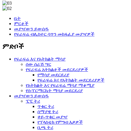
ቤት
ምርቶች
መያዣውን ይውሰዱ
የፍራፍሬ ብሊስተር ሳጥን መከፋፈያ መያዣዎች
ምድቦች
የፍራፍሬ እና የአትክልት ማሳያ
ሰው ሰራሽ ሣር
የፍራፍሬ አትክልቶች መደርደሪያዎች
የማሳያ መደርደሪያ
የፍራፍሬ እና የአትክልት መደርደሪያዎች
የአትክልት እና የፍራፍሬ ማሳያ ማቆሚያ
የሱፐርማርኬት ማሳያ መደርደሪያ
መያዣውን ይውሰዱ
ፒፒ ትሪ
ጥቁር ትሪ
ሰማያዊ ትሪ
ቀይ-ጥቁር መያዣ
የፕላስቲክ የምግብ እቃዎች
ቢጫ ትሪ