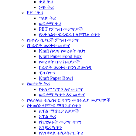
ቀይ ትሪ
ነጭ ትሪ
PET ትሪ
ግልጽ ትሪ
ወርቃማ ትሪ
PET የምግብ መያዣዎች
የአትክልት ፍራፍሬ ክላምሼል ሳጥን
የበቆሎ ስታርች ምግብ መያዣ
የክራፍት ወረቀት መያዣ
Kraft ሰላጣ የወረቀት ሳህን
Kraft Paper Food Box
የወረቀት ቡና ኩባያዎች
ክራፍት ወረቀት ቦርሳ ይውሰዱ
ፒዛ ሳጥን
Kraft Paper Bowl
የወረቀት ትሪ
የቀለም ሣጥን እና መያዣ
ወርቃማ ሣጥን እና መያዣ
የፍራፍሬ ብሊስተር ሳጥን መከፋፈያ መያዣዎች
የተወሰነ የምግብ ማሸጊያ ሳጥን
አፕል ማሸጊያ እቃዎች
አፕል ትሪ
የኪዊፍሩት መያዣ ሳጥን
እንጆሪ ሣጥን
የእንቁላል ብላይስተር ትሪ