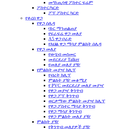
መግነጢሳዊ ፖስተር ፍሬም
ፖስተር/ካርድ
ፖፕ ፖስተር ካርድ
የቀረበ ዋጋ
የዋጋ ሰሌዳ
ባነር ማንጠልጠያ
የፍራፍሬ ዋጋ መለያ
A5 ዋጋ ቦራድ
የእህል ዋጋ ማሳያ ምልክት ሰሌዳ
የዋጋ መለያ
የውሂብ መስመር
መደርደሪያ Talker
የመለያ መለያ ያዥ
የምልክት መያዣ ክሊፕ
የብረት ክሊፕ
ምልክት ያዥ መቆሚያ
የ PVC መደርደሪያ መለያ መያዣ
የዋጋ መያዣ ቅንጥብ
የዋጋ ፖፕ ቅንጥብ
ወርቃማው ምልክት መያዣ ክሊፕ
የዋጋ ፖስተር ማሳያ ቅንጥብ
የዋጋ ማሳያ ቅንጥብ
የዋጋ ምልክት መለያ ያዥ
ምልክት ያዥ
የቅንጥብ መለያዎች ያዥ