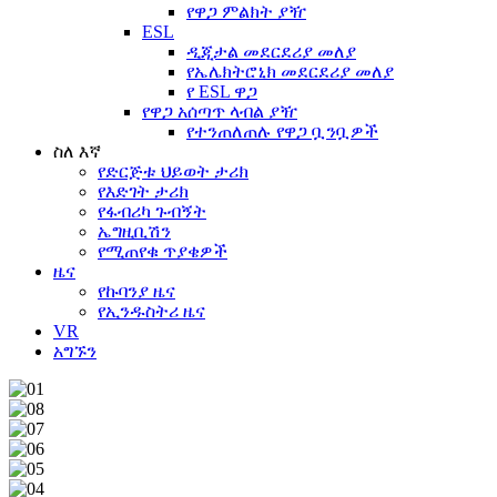
የዋጋ ምልክት ያዥ
ESL
ዲጂታል መደርደሪያ መለያ
የኤሌክትሮኒክ መደርደሪያ መለያ
የ ESL ዋጋ
የዋጋ አሰጣጥ ላብል ያዥ
የተንጠለጠሉ የዋጋ ቧንቧዎች
ስለ እኛ
የድርጅቱ ህይወት ታሪክ
የእድገት ታሪክ
የፋብሪካ ጉብኝት
ኤግዚቢሽን
የሚጠየቁ ጥያቄዎች
ዜና
የኩባንያ ዜና
የኢንዱስትሪ ዜና
VR
አግኙን