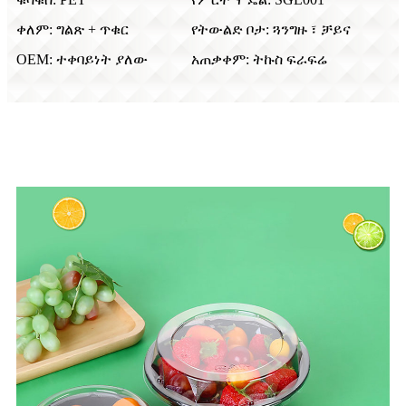
ቀለም: ግልጽ + ጥቁር
የትውልድ ቦታ: ጓንግዙ ፣ ቻይና
OEM: ተቀባይነት ያለው
አጠቃቀም: ትኩስ ፍራፍሬ
የምርት ማሳያ