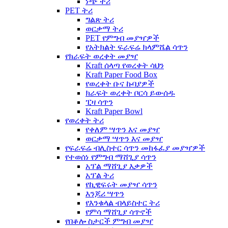
ነጭ ትሪ
PET ትሪ
ግልጽ ትሪ
ወርቃማ ትሪ
PET የምግብ መያዣዎች
የአትክልት ፍራፍሬ ክላምሼል ሳጥን
የክራፍት ወረቀት መያዣ
Kraft ሰላጣ የወረቀት ሳህን
Kraft Paper Food Box
የወረቀት ቡና ኩባያዎች
ክራፍት ወረቀት ቦርሳ ይውሰዱ
ፒዛ ሳጥን
Kraft Paper Bowl
የወረቀት ትሪ
የቀለም ሣጥን እና መያዣ
ወርቃማ ሣጥን እና መያዣ
የፍራፍሬ ብሊስተር ሳጥን መከፋፈያ መያዣዎች
የተወሰነ የምግብ ማሸጊያ ሳጥን
አፕል ማሸጊያ እቃዎች
አፕል ትሪ
የኪዊፍሩት መያዣ ሳጥን
እንጆሪ ሣጥን
የእንቁላል ብላይስተር ትሪ
የምሳ ማሸጊያ ሳጥኖች
የበቆሎ ስታርች ምግብ መያዣ