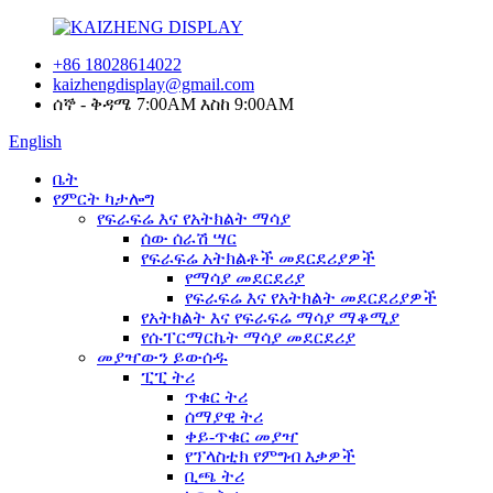
+86 18028614022
kaizhengdisplay@gmail.com
ሰኞ - ቅዳሜ 7:00AM እስከ 9:00AM
English
ቤት
የምርት ካታሎግ
የፍራፍሬ እና የአትክልት ማሳያ
ሰው ሰራሽ ሣር
የፍራፍሬ አትክልቶች መደርደሪያዎች
የማሳያ መደርደሪያ
የፍራፍሬ እና የአትክልት መደርደሪያዎች
የአትክልት እና የፍራፍሬ ማሳያ ማቆሚያ
የሱፐርማርኬት ማሳያ መደርደሪያ
መያዣውን ይውሰዱ
ፒፒ ትሪ
ጥቁር ትሪ
ሰማያዊ ትሪ
ቀይ-ጥቁር መያዣ
የፕላስቲክ የምግብ እቃዎች
ቢጫ ትሪ