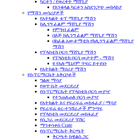
ካርቶን / የወረቀት ማሸጊያ
የእንቁላል ካርቶን አስደንጋጭ መከላከያ
የማሽን መሳሪያዎች
የአትክልት ቴፕ ማሸጊያ ማሽን
ክሊንግ ፊልም ማሸጊያ ማሽን
የምግብ ፊልም
በእጅ ክሊንግ ፊልም ማሸጊያ ማሽን
በከፊል አውቶማቲክ የክሊንግ ፊልም ማሸጊያ
ማሽን
የፕላስቲክ ቦርሳ ማሸጊያ ማሽን
የፕላስቲክ ቦርሳ መታተም - ማሽን
ዩ የአሉሚኒየም ጥፍር ይተይቡ
የአትክልት ማሰሪያ ማሽን
የሱፐርማርኬት አቅርቦቶች
ግልጽ ማሳያ
የወጥ ቤት መደርደሪያ
የሱፐርማርኬት የፕላስቲክ ቦርሳ መያዣ
የተንጠለጠለ ቦርሳ መያዣ
የአትክልት እና የፍራፍሬ መከፋፈያ / ማሳያ
የፍራፍሬ ፀረ-ተንሸራታች ምንጣፍ
የፕላስቲክ መደርደሪያ መከፋፈያ
የሲጋራ መደርደሪያ ፑሸር
ማንቀሳቀስ Crate
የሱፐርማርኬት ቅርጫት
ቅርጫት ከዊልስ ጋር