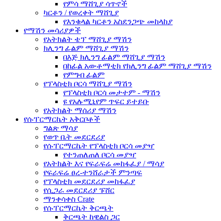
የምሳ ማሸጊያ ሳጥኖች
ካርቶን / የወረቀት ማሸጊያ
የእንቁላል ካርቶን አስደንጋጭ መከላከያ
የማሽን መሳሪያዎች
የአትክልት ቴፕ ማሸጊያ ማሽን
ክሊንግ ፊልም ማሸጊያ ማሽን
በእጅ ክሊንግ ፊልም ማሸጊያ ማሽን
በከፊል አውቶማቲክ የክሊንግ ፊልም ማሸጊያ ማሽን
የምግብ ፊልም
የፕላስቲክ ቦርሳ ማሸጊያ ማሽን
የፕላስቲክ ቦርሳ መታተም - ማሽን
ዩ የአሉሚኒየም ጥፍር ይተይቡ
የአትክልት ማሰሪያ ማሽን
የሱፐርማርኬት አቅርቦቶች
ግልጽ ማሳያ
የወጥ ቤት መደርደሪያ
የሱፐርማርኬት የፕላስቲክ ቦርሳ መያዣ
የተንጠለጠለ ቦርሳ መያዣ
የአትክልት እና የፍራፍሬ መከፋፈያ / ማሳያ
የፍራፍሬ ፀረ-ተንሸራታች ምንጣፍ
የፕላስቲክ መደርደሪያ መከፋፈያ
የሲጋራ መደርደሪያ ፑሸር
ማንቀሳቀስ Crate
የሱፐርማርኬት ቅርጫት
ቅርጫት ከዊልስ ጋር