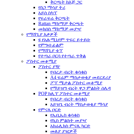
ቅርጫት ከእጅ ጋር
የስጋ ማሳያ ትሪ
አይስ ስካፕ
የፍራፍሬ ቅርጫት
Rattan ማከማቻ ቅርጫት
መክሰስ ማከማቻ መያዣ
የማሸጊያ እቃዎች
ዩ የአሉሚኒየም ጥፍር ይተይቡ
የምግብ ፊልም
የማሸጊያ ቴፕ
የተጣራ ቦርሳ የተጣራ ጥቅል
ፖስተር መቆሚያ
ፖስተር ያዥ
የብረታ ብረት ቁሳቁስ
A4 ፍሬም ማስታወቂያ መደርደሪያ
ፖፕ ሜታል ፖስተር መቆሚያ
የማይዝግ ብረት ዋጋ ምልክት ሰሌዳ
POP ክሊፕ ፖስተር መቆሚያ
የብረታ ብረት ቁሳቁስ
አይዝጌ ብረት ማስታወቂያ ማሳያ
የምናሌ ቦርድ
የኤቢኤስ ቁሳቁስ
የኪስ ምልክት መያዣ
አክሬሊክስ ምናሌ ካርድ
መለያ ያዢዎች